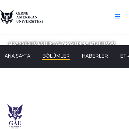
LİSANSÜSTÜ EĞİTİM VE ARAŞTIRMA ENSTİTÜSÜ
ANA SAYFA
BÖLÜMLER
HABERLER
ETK