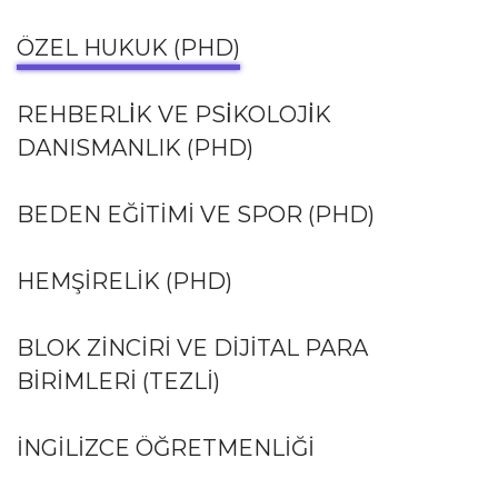
ÖZEL HUKUK (PHD)
REHBERLİK VE PSİKOLOJİK
DANISMANLIK (PHD)
BEDEN EĞITIMI VE SPOR (PHD)
HEMŞIRELIK (PHD)
BLOK ZINCIRI VE DIJITAL PARA
BIRIMLERI (TEZLI)
İNGILIZCE ÖĞRETMENLIĞI