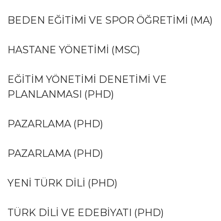
BEDEN EĞITIMI VE SPOR ÖĞRETIMI (MA)
HASTANE YÖNETIMI (MSC)
EĞITIM YÖNETIMI DENETIMI VE
PLANLANMASI (PHD)
PAZARLAMA (PHD)
PAZARLAMA (PHD)
YENI TÜRK DILI (PHD)
TÜRK DILI VE EDEBIYATI (PHD)