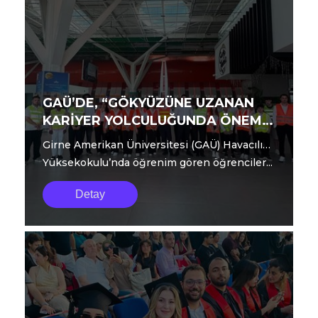
GAÜ’DE, “GÖKYÜZÜNE UZANAN
KARİYER YOLCULUĞUNDA ÖNEMLİ
BİR ADIM DAHA”
Girne Amerikan Üniversitesi (GAÜ) Havacılık
Yüksekokulu’nda öğrenim gören öğrenciler...
Detay