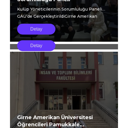
Kulüp Yöneticilerinin Sorumluluğu Paneli
GAÜ’de GerçekleştirildiGirne Amerikan
Üniversi...
Detay
Girne Amerikan Üniversitesi
Girne American University akademisyenleri,
Akademisyenleri Ege Üniversitesi
Detay
6–8 Mayıs 2026 tarihleri arasında Ege
20. Kültürel Çalışmalar
University Edebiyat Fakültesi tarafından
Sempozyumu’na Katıldı
düzenlenen 20. Kültürel Çalışmalar
Sempozyumu’na katıldı.
Girne Amerikan Üniversitesi
Öğrencileri Pamukkale