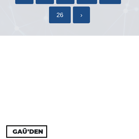
26
›
GAÜ'DEN