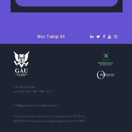
Bizi Takip Et
+ 90 392 650 2000
Ext:1205 - 1179 - 1187 - 1185 - 1221
info@gau.edu.tr kayit@gau.edu.tr
Girne American University, University Drive, PO Box 5,
99428 Karmi Campus, Karaoglanoglu, Kyrenia / TRNC