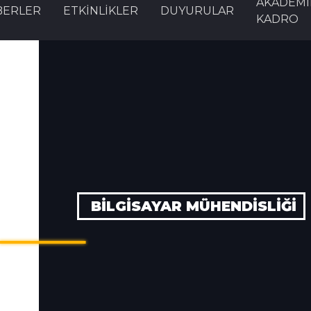
AKADEMİ
BERLER
ETKINLIKLER
DUYURULAR
KADRO
BİLGİSAYAR MÜHENDİSLİĞİ