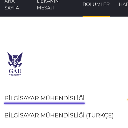
ANA
DEKANIN
BÖLÜMLER
HA
SAYFA
MESAJI
BİLGİSAYAR MÜHENDİSLİĞİ
BİLGİSAYAR MÜHENDİSLİĞİ (TÜRKÇE)