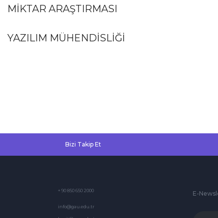
MİKTAR ARAŞTIRMASI
YAZILIM MÜHENDİSLİĞİ
Bizi Takip Et
+ 90 850 650 2000
E-Newsl
info@gau.edu.tr