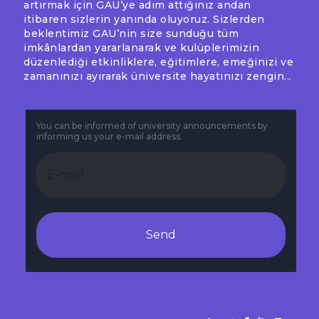
artırmak için GAU’ye adım attığınız andan
itibaren sizlerin yanında oluyoruz. Sizlerden
beklentimiz GAU’nin size sunduğu tüm
imkânlardan yararlanarak ve kulüplerimizin
düzenlediği etkinliklere, eğitimlere, emeğinizi ve
zamanınızı ayırarak üniversite hayatınızı zengin...
You can be informed of university announcements by
informing us your e-mail address.
Send