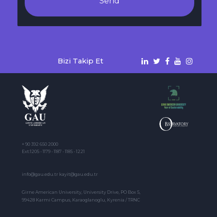
Send
Bizi Takip Et
+ 90 392 650 2000
Ext:1205 - 1179 - 1187 - 1185 - 1221
info@gau.edu.tr kayit@gau.edu.tr
Girne American University, University Drive, PO Box 5,
99428 Karmi Campus, Karaoglanoglu, Kyrenia / TRNC