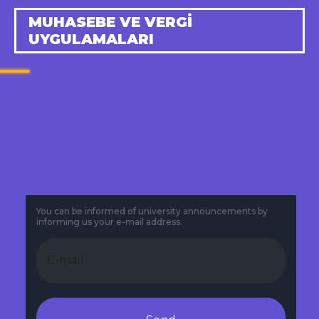
MUHASEBE VE VERGI
UYGULAMALARI
You can be informed of university announcements by
informing us your e-mail address.