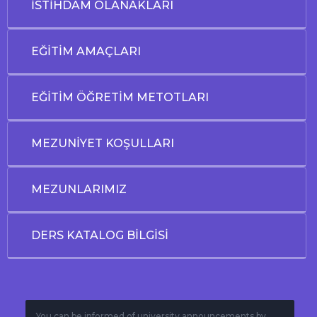
İSTİHDAM OLANAKLARI
EĞİTİM AMAÇLARI
EĞİTİM ÖĞRETİM METOTLARI
MEZUNİYET KOŞULLARI
MEZUNLARIMIZ
DERS KATALOG BİLGİSİ
You can be informed of university announcements by