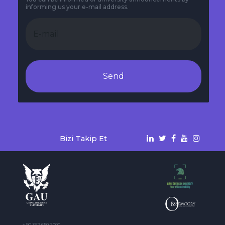
informing us your e-mail address.
Send
Bizi Takip Et
+ 90 392 650 2000