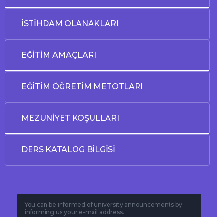
İSTİHDAM OLANAKLARI
EĞİTİM AMAÇLARI
EĞİTİM ÖĞRETİM METOTLARI
MEZUNİYET KOŞULLARI
DERS KATALOG BİLGİSİ
You can be informed of university announcements by
informing us your e-mail address.