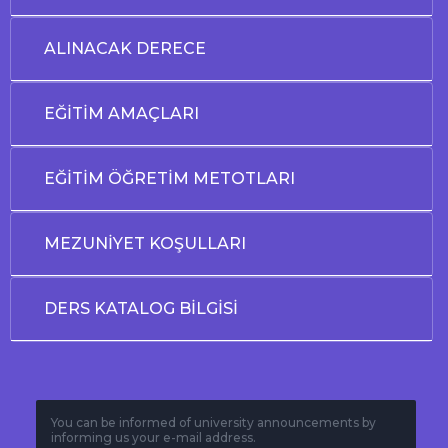
ALINACAK DERECE
EĞİTİM AMAÇLARI
EĞİTİM ÖĞRETİM METOTLARI
MEZUNİYET KOŞULLARI
DERS KATALOG BİLGİSİ
You can be informed of university announcements by
informing us your e-mail address.