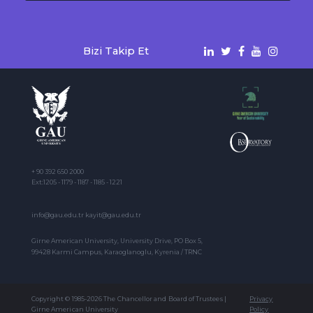
Bizi Takip Et
+ 90 392 650 2000
Ext:1205 - 1179 - 1187 - 1185 - 1221
info@gau.edu.tr kayit@gau.edu.tr
Girne American University, University Drive, PO Box 5,
99428 Karmi Campus, Karaoglanoglu, Kyrenia / TRNC
Copyright © 1985-2026 The Chancellor and Board of Trustees |
Privacy
Girne American University
Policy