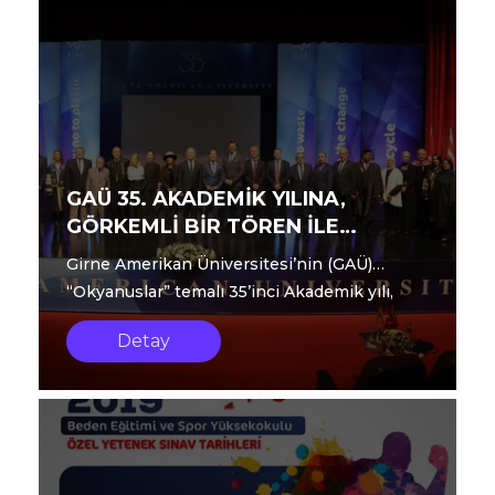
GAÜ 35. AKADEMİK YILINA,
GÖRKEMLİ BİR TÖREN İLE
MERHABA DEDİ
Girne Amerikan Üniversitesi’nin (GAÜ)
“Okyanuslar” temalı 35’inci Akademik yılı,
GAÜ Spectrum Uluslararası Kongre Merk...
Detay