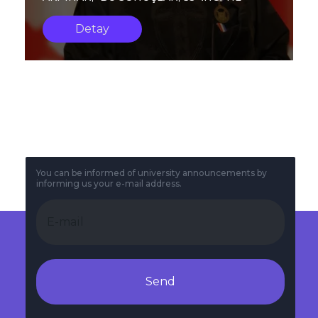
PERSPEKTİFİMİZİN YÜCE PARLAKLIĞINDA
Detay
GÖZ ...
You can be informed of university announcements by
informing us your e-mail address.
Send