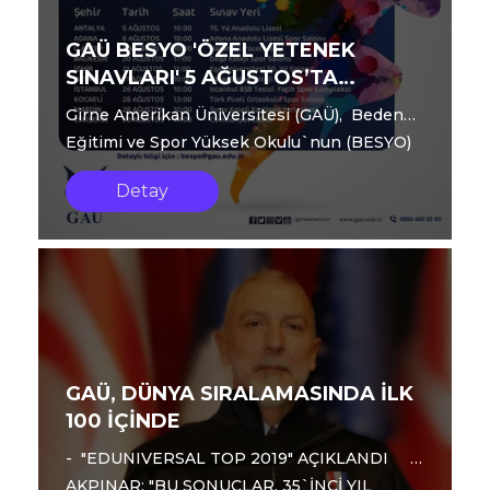
GAÜ BESYO 'ÖZEL YETENEK
SINAVLARI' 5 AĞUSTOS’TA
ANTALYA’DA BAŞLIYOR
Girne Amerikan Üniversitesi (GAÜ), Beden
Eğitimi ve Spor Yüksek Okulu`nun (BESYO)
yetenek sınavları 5-30 Ağustos tarihl...
Detay
GAÜ, DÜNYA SIRALAMASINDA İLK
100 İÇİNDE
- "EDUNIVERSAL TOP 2019" AÇIKLANDI -
AKPINAR; "BU SONUÇLAR, 35`İNCİ YIL