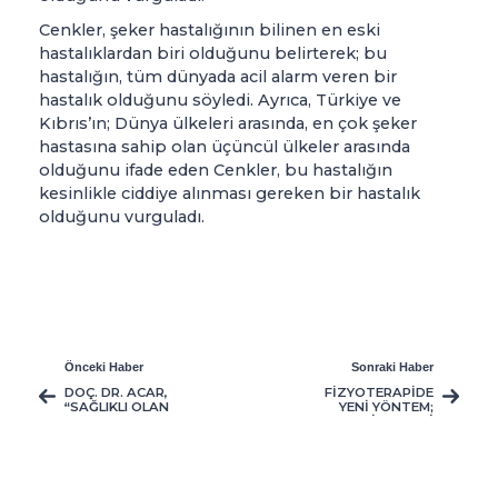
Cenkler, şeker hastalığının bilinen en eski
hastalıklardan biri olduğunu belirterek; bu
hastalığın, tüm dünyada acil alarm veren bir
hastalık olduğunu söyledi. Ayrıca, Türkiye ve
Kıbrıs’ın; Dünya ülkeleri arasında, en çok şeker
hastasına sahip olan üçüncül ülkeler arasında
olduğunu ifade eden Cenkler, bu hastalığın
kesinlikle ciddiye alınması gereken bir hastalık
olduğunu vurguladı.
Önceki Haber
Sonraki Haber
DOÇ. DR. ACAR,
FİZYOTERAPİDE
“SAĞLIKLI OLAN
YENİ YÖNTEM;
HERKES,
‘TEKNOLOJİ TEMELLİ
SAĞLIĞINDA ORGAN
REHABİLİTASYON’
BAĞIŞINDA
BULUNABİLİR”