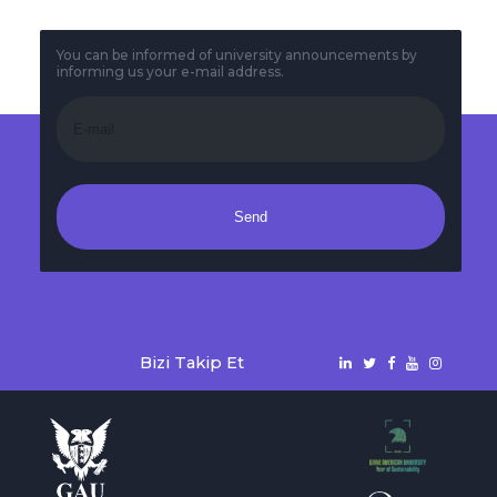
You can be informed of university announcements by
informing us your e-mail address.
Send
Bizi Takip Et