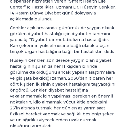
dispanser hizmetleri veren “Smart Health Life
Center” İç Hastalıkları Uzmanı Dr. Hüseyin Cenkler,
14 Kasım Dünya Diyabet günü dolayısıyla
açıklamada bulundu.
Cenkler açıklamasında, günümüz de yaygın olarak
görülen diyabet hastalığı için diyabetin tanımını
yaparak; “Diyabet bir metabolizma hastalığıdır.
Kan şekerinin yükselmesine bağlı olarak oluşan
birçok organ hastalığına bağlı bir hastalıktır’’ dedi.
Hüseyin Cenkler, son derece yaygın olan diyabet
hastalığının şu an da her 11 kişiden birinde
görülmekte olduğunu ancak; yapılan araştırmalara
ve gidişata bakıldığı zaman, 2030’dan itibaren her
dört kişiden ikisinin diyabet hastalığını taşıyacağını
öngördü. Cenkler, diyabet hastalığına
yakalanmamak için yapılması gereken en önemli
noktaların, kilo almamak, vücut kitle endeksini
25’in altında tutmak, her gün en az yarım saat
fiziksel hareket yapmak ve sağlıklı beslenip şeker
ve un ağırlıklı yiyeceklerden uzak durmak
olduğunu vurguladı.