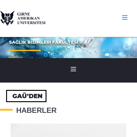
SAĞLIK BİLİMLERİ FAKÜLTESİ
GAÜ'DEN
HABERLER