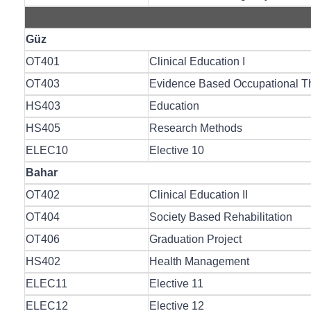
Güz
OT401
Clinical Education I
OT403
Evidence Based Occupational Th
HS403
Education
HS405
Research Methods
ELEC10
Elective 10
Bahar
OT402
Clinical Education II
OT404
Society Based Rehabilitation
OT406
Graduation Project
HS402
Health Management
ELEC11
Elective 11
ELEC12
Elective 12