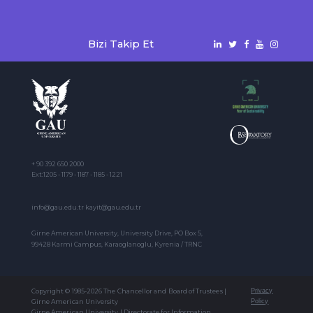
Bizi Takip Et
+ 90 392 650 2000
Ext:1205 - 1179 - 1187 - 1185 - 1221
info@gau.edu.tr kayit@gau.edu.tr
Girne American University, University Drive, PO Box 5,
99428 Karmi Campus, Karaoglanoglu, Kyrenia / TRNC
Copyright © 1985-2026 The Chancellor and Board of Trustees |
Privacy
Girne American University
Policy
Girne American University | Directorate for Information