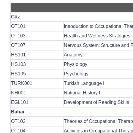
Güz
OT101
Introduction to Occupational The
OT103
Health and Wellness Strategies
OT107
Nervous System: Structure and 
HS101
Anatomy
HS103
Physiology
HS105
Psychology
TURK001
Turkish Language I
NH001
National History I
EGL101
Development of Reading Skills
Bahar
OT102
Theories of Occupational Thera
OT104
Activities in Occupational Thera