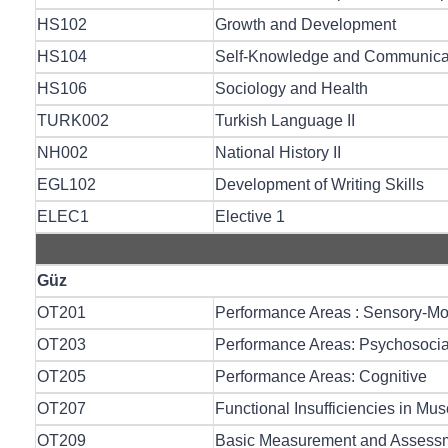
HS102
Growth and Development
HS104
Self-Knowledge and Communica
HS106
Sociology and Health
TURK002
Turkish Language II
NH002
National History II
EGL102
Development of Writing Skills
ELEC1
Elective 1
Güz
OT201
Performance Areas : Sensory-Mo
OT203
Performance Areas: Psychosocia
OT205
Performance Areas: Cognitive
OT207
Functional Insufficiencies in Mu
OT209
Basic Measurement and Assess