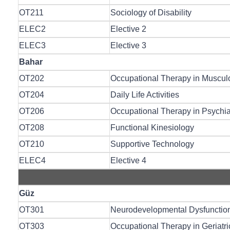
OT211
Sociology of Disability
ELEC2
Elective 2
ELEC3
Elective 3
Bahar
OT202
Occupational Therapy in Muscul
OT204
Daily Life Activities
OT206
Occupational Therapy in Psychia
OT208
Functional Kinesiology
OT210
Supportive Technology
ELEC4
Elective 4
Güz
OT301
Neurodevelopmental Dysfunctio
OT303
Occupational Therapy in Geriatri