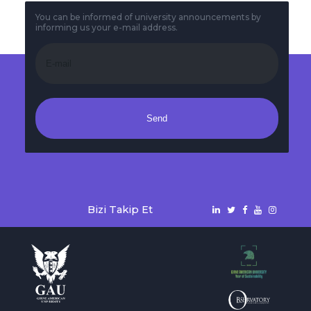
You can be informed of university announcements by
informing us your e-mail address.
Send
Bizi Takip Et