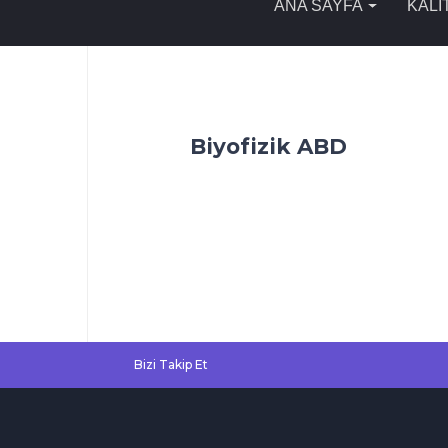
ANA SAYFA
KALİ
Biyofizik ABD
Bizi Takip Et