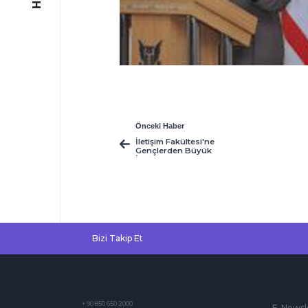
Önceki Haber
İletişim Fakültesi'ne
Gençlerden Büyük
İlgi
Bizi Takip Et
+ 90 850 650 2000
E-Newsl