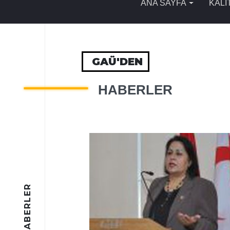
ANA SAYFA
KALİ
GAÜ'DEN
HABERLER
HABERLER