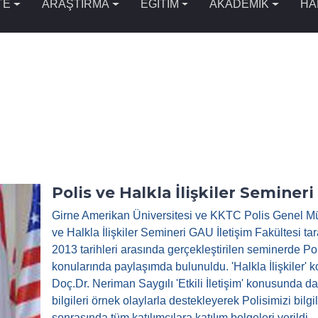
TE
ARAŞTIRMA
EĞİTİM
AKADEMİK
HA
Polis ve Halkla İlişkiler Semineri
Girne Amerikan Üniversitesi ve KKTC Polis Genel Müd
ve Halkla İlişkiler Semineri GAU İletişim Fakültesi tar
2013 tarihleri arasında gerçekleştirilen seminerde Polis
konularında paylaşımda bulunuldu. 'Halkla İlişkiler' 
Doç.Dr. Neriman Saygılı 'Etkili İletişim' konusunda d
bilgileri örnek olaylarla destekleyerek Polisimizi bil
sonrasında tüm katılımcılara katılım belgeleri verildi.