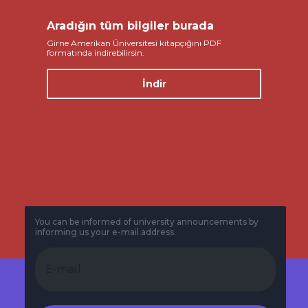
Aradığın tüm bilgiler burada
Girne Amerikan Üniversitesi kitapçığını PDF
formatında indirebilirsin.
İndir
You can be informed of university announcements by
informing us your e-mail address.