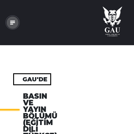
GAU'DE
BASIN
VE
YAYIN
BÖLÜMÜ
(EĞITIM
DILI