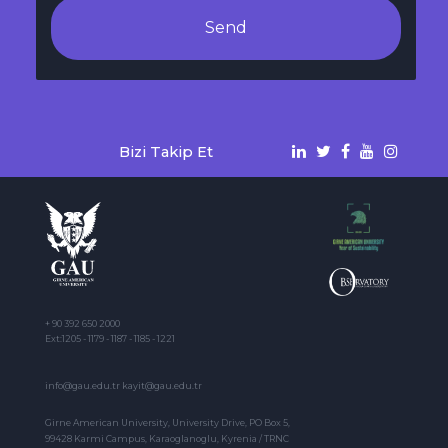
Send
Bizi Takip Et
+ 90 392 650 2000
Ext:1205 - 1179 - 1187 - 1185 - 1221
info@gau.edu.tr kayit@gau.edu.tr
Girne American University, University Drive, PO Box 5,
99428 Karmi Campus, Karaoglanoglu, Kyrenia / TRNC