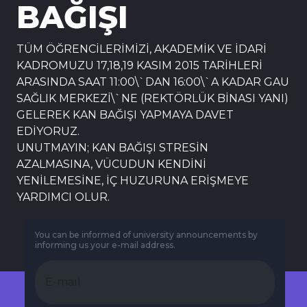
BAĞIŞI
TÜM ÖĞRENCİLERİMİZİ, AKADEMİK VE İDARİ
KADROMUZU 17,18,19 KASIM 2015 TARİHLERİ
ARASINDA SAAT 11:00\`DAN 16:00\`A KADAR GAU
SAĞLIK MERKEZİ\`NE (REKTÖRLÜK BİNASI YANI)
GELEREK KAN BAĞIŞI YAPMAYA DAVET
EDİYORUZ.
UNUTMAYIN; KAN BAĞIŞI STRESİN
AZALMASINA, VÜCUDUN KENDİNİ
YENİLEMESİNE, İÇ HUZURUNA ERİŞMEYE
YARDIMCI OLUR.
You can be informed of university announcements by
informing us your e-mail address.