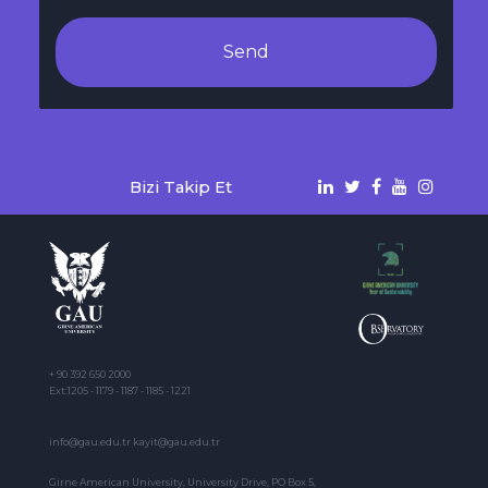
Send
Bizi Takip Et
+ 90 392 650 2000
Ext:1205 - 1179 - 1187 - 1185 - 1221
info@gau.edu.tr kayit@gau.edu.tr
Girne American University, University Drive, PO Box 5,