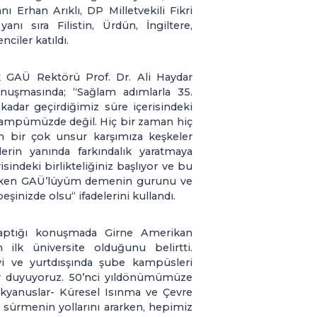
 Erhan Arıklı, DP Milletvekili Fikri
sıra Filistin, Ürdün, İngiltere,
ciler katıldı.
ak GAÜ Rektörü Prof. Dr. Ali Haydar
onuşmasında; “Sağlam adımlarla 35.
adar geçirdiğimiz süre içerisindeki
 kampümüzde değil. Hiç bir zaman hiç
n bir çok unsur karşımıza keşkeler
erin yanında farkındalık yaratmaya
isindeki birlikteliğiniz başlıyor ve bu
lerken GAÜ’lüyüm demenin gurunu ve
inizde olsu“ ifadelerini kullandı.
yaptığı konuşmada Girne Amerikan
n ilk üniversite olduğunu belirtti.
yi ve yurtdısşında şube kampüsleri
ur duyuyoruz. 50’nci yıldönümümüze
Okyanuslar- Küresel Isınma ve Çevre
m sürmenin yollarını ararken, hepimiz