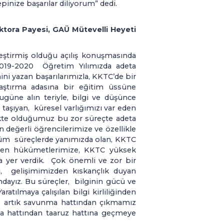
inize başarılar diliyorum” dedi.
Doktora Payesi, GAÜ Mütevelli Heyeti
ştirmiş olduğu açılış konuşmasında
 2019-2020 Öğretim Yılımızda adeta
ni yazan başarılarımızla, KKTC’de bir
raştırma adasına bir eğitim üssüne
üne alın teriyle, bilgi ve düşünce
aşıyan, küresel varlığımızı var eden
kte olduğumuz bu zor süreçte adeta
an değerli öğrencilerimize ve özellikle
Tüm süreçlerde yanımızda olan, KKTC
ren hükümetlerimize, KKTC yüksek
a yer verdik. Çok önemli ve zor bir
 gelişimimizden kıskançlık duyan
ndayız. Bu süreçler, bilginin gücü ve
tılmaya çalışılan bilgi kirliliğinden
n, artık savunma hattından çıkmamız
 hattından taaruz hattına geçmeye