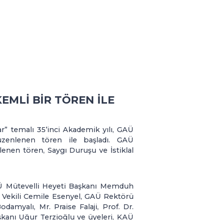
KEMLİ BİR TÖREN İLE
r” temalı 35’inci Akademik yılı, GAÜ
üzenlenen tören ile başladı. GAÜ
nen tören, Saygı Duruşu ve İstiklal
AÜ Mütevelli Heyeti Başkanı Memduh
 Vekili Cemile Esenyel, GAÜ Rektörü
odamyalı, Mr. Praise Falaji, Prof. Dr.
anı Uğur Terzioğlu ve üyeleri, KAÜ