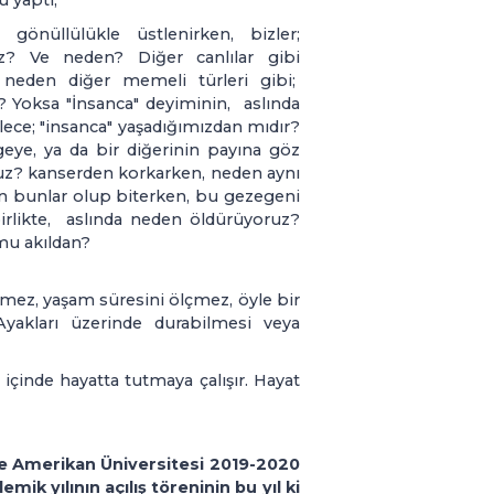
 yaptı;
nüllülükle üstlenirken, bizler;
? Ve neden? Diğer canlılar gibi
, neden diğer memeli türleri gibi;
? Yoksa "İnsanca" deyiminin, aslında
lece; "insanca" yaşadığımızdan mıdır?
eye, ya da bir diğerinin payına göz
ruz? kanserden korkarken, neden aynı
n bunlar olup biterken, bu gezegeni
birlikte, aslında neden öldürüyoruz?
mu akıldan?
emez, yaşam süresini ölçmez, öyle bir
Ayakları üzerinde durabilmesi veya
ri içinde hayatta tutmaya çalışır. Hayat
e Amerikan Üniversitesi 2019-2020
mik yılının açılış töreninin bu yıl ki