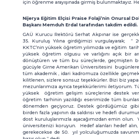
için öğrenme arayışınada girmiş bulunmaktayız. Hep
Nijerya Eğitim Elçisi Praise Folaji’nin Onursal 
Başkanı Memduh Erdal tarafından takdim edildi.
GAÜ Kurucu Rektörü Serhat Akpınar ise gerçekle
35. Kuruluş Yılına girdiğimizi vurgulayarak; “
KKTC’nin yüksek öğretim yılımızda ve eğitim tarihi
yüksek öğretim olgusu ve varlığını açık bir a
dönüştüren ve tüm bu süreçlerde, geçmişten bug
gücüyle Girne Amerikan Üniversitesini bugünlere t
tüm akademik , idari kadromuza özellikle geçme
kilitlenen, sizlere sonsuz teşekkürler. Bizi biz yap
mezunlarımıza ayrıca teşekkürlerimi iletiyorum. 
yüksek öğretim gelişim süreçlerine destek ve
öğretim tarhinin yazıldığı eserimizde tüm bunlar
dönemden geçiyoruz. Destek gördüğümüz gibi,
birden fazla yapının da saldırısı ve hedefi durumu
dost kuruluşlarımızla aşacağımızdan emin olun. Yara
üniversitenizi koruyun. Hedef alanları hedef alı
gerekecekse de 50. yıl yolculuğumuzda savunma
hazır olun “ dedi.