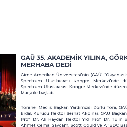
GAÜ 35. AKADEMİK YILINA, GÖR
MERHABA DEDİ
Girne Amerikan Üniversitesi’nin (GAÜ) “Okyanusla
Spectrum Uluslararası Kongre Merkezi’nde d
Spectrum Uluslararası Kongre Merkezi’nde düzenle
Marşı ile başladı.
Törene, Meclis Başkan Yardımcısı Zorlu Töre, G
Erdal, Kurucu Rektör Serhat Akpınar, GAÜ Başkan
Prof. Dr. Ali Haydar, Rektör Yrd. Prof. Dr. Tülin B
Ahmet Cemal Saydam, Scott Gould ve ATBDC Başk