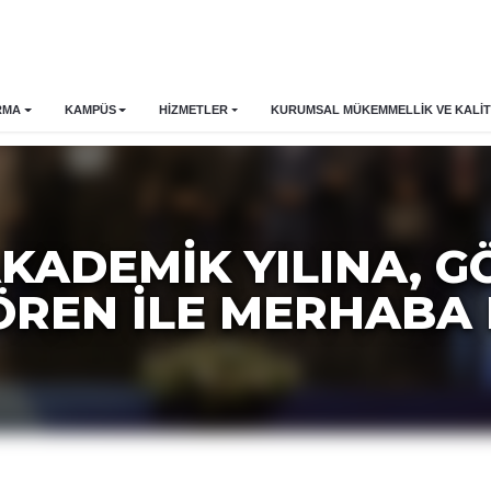
RMA
KAMPÜS
HİZMETLER
KURUMSAL MÜKEMMELLIK VE KALIT
AKADEMİK YILINA, G
ÖREN İLE MERHABA 