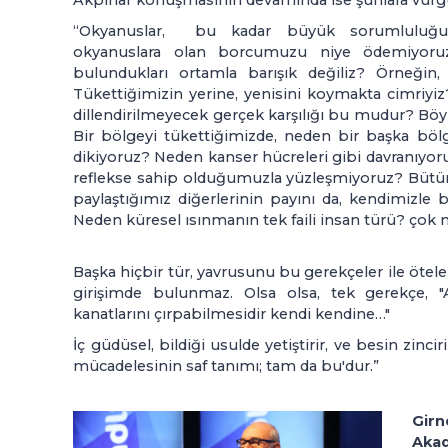
Akpınar konuşmasının devamında ise şunlara vurgu
“Okyanuslar, bu kadar büyük sorumluluğu gö
okyanuslara olan borcumuzu niye ödemiyoruz
bulundukları ortamla barışık değiliz? Örneğin
Tükettiğimizin yerine, yenisini koymakta cimriyiz
dillendirilmeyecek gerçek karşılığı bu mudur? Böy
Bir bölgeyi tükettiğimizde, neden bir başka bölg
dikiyoruz? Neden kanser hücreleri gibi davranıyo
reflekse sahip olduğumuzla yüzleşmiyoruz? Bütü
paylaştığımız diğerlerinin payını da, kendimizle 
Neden küresel ısınmanın tek faili insan türü? çok 
Başka hiçbir tür, yavrusunu bu gerekçeler ile ötel
girişimde bulunmaz. Olsa olsa, tek gerekçe, "
kanatlarını çırpabilmesidir kendi kendine…"
İç güdüsel, bildiği usulde yetiştirir, ve besin zinci
mücadelesinin saf tanımı; tam da bu'dur.”
Girn
Akade