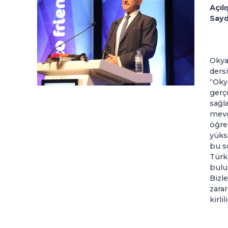
Açıl
Sayd
Okya
der
“Oky
gerç
sağ
mevc
öğr
yüks
bu s
Türk
bulu
Bizl
zar
kirli