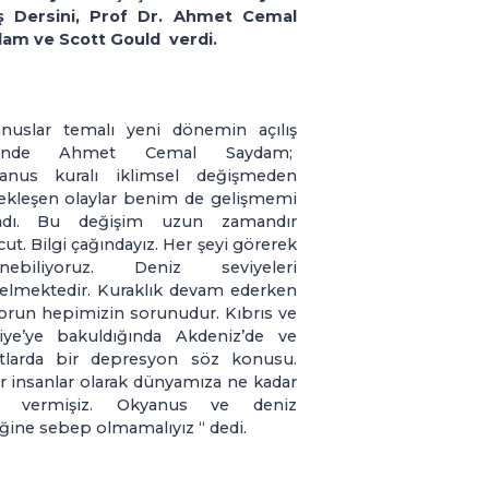
ış Dersini, Prof Dr. Ahmet Cemal
am ve Scott Gould verdi.
nuslar temalı yeni dönemin açılış
sinde Ahmet Cemal Saydam;
anus kuralı iklimsel değişmeden
ekleşen olaylar benim de gelişmemi
ladı. Bu değişim uzun zamandır
ut. Bilgi çağındayız. Her şeyi görerek
enebiliyoruz. Deniz seviyeleri
elmektedir. Kuraklık devam ederken
orun hepimizin sorunudur. Kıbrıs ve
iye’ye bakuldığında Akdeniz’de ve
tlarda bir depresyon söz konusu.
er insanlar olarak dünyamıza ne kadar
ar vermişiz. Okyanus ve deniz
liğine sebep olmamalıyız “ dedi.