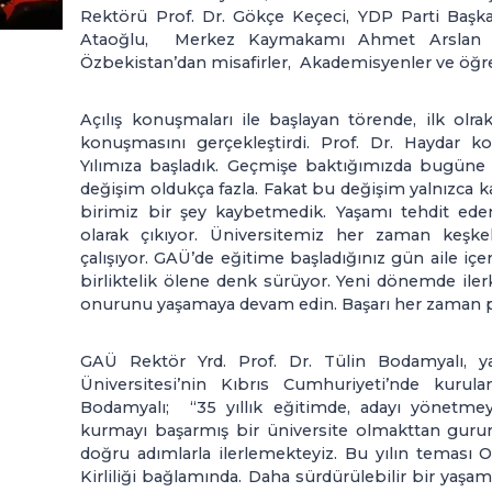
Rektörü Prof. Dr. Gökçe Keçeci, YDP Parti Başkanı
Ataoğlu, Merkez Kaymakamı Ahmet Arslan yanı 
Özbekistan’dan misafirler, Akademisyenler ve öğren
Açılış konuşmaları ile başlayan törende, ilk olr
konuşmasını gerçekleştirdi. Prof. Dr. Haydar k
Yılımıza başladık. Geçmişe baktığımızda bugüne k
değişim oldukça fazla. Fakat bu değişim yalnızca
birimiz bir şey kaybetmedik. Yaşamı tehdit ede
olarak çıkıyor. Üniversitemiz her zaman keşkel
çalışıyor. GAÜ’de eğitime başladığınız gün aile içer
birliktelik ölene denk sürüyor. Yeni dönemde i
onurunu yaşamaya devam edin. Başarı her zaman peş
GAÜ Rektör Yrd. Prof. Dr. Tülin Bodamyalı, 
Üniversitesi’nin Kıbrıs Cumhuriyeti’nde kurula
Bodamyalı; “35 yıllık eğitimde, adayı yönetme
kurmayı başarmış bir üniversite olmakttan gur
doğru adımlarla ilerlemekteyiz. Bu yılın teması 
Kirliliği bağlamında. Daha sürdürülebilir bir yaşa