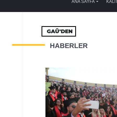
ANA SAYFA
KALİ
GAÜ'DEN
HABERLER