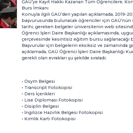
GAÜ’ye Kayıt Hakkı Kazanan Tüm Öğrencilere, Konten
Burs İmkanı
Konuyla ilgili GAÜ’den yapılan açıklamada, 2019-2
başvurusunda bulunacak öğrenciler için GAÜ’nün u
tarihi, gereken belgeler üniversitenin web sitesinde
Öğrenci İşleri Daire Başkanlığı açıklamasında, uyg
çerçevesinde kesintisiz eğitim bursu sağlanacağı bi
Başvurular için belgelerin eksiksiz ve zamanında g
açıklamada, GAÜ Öğrenci İşleri Daire Başkanlığı Ku
gerekli olan evrakları şu şekilde sıraladı;
• Ösym Belgesi
• Transcript Fotokopisi
• Ders İçerikleri
• Lise Diploması Fotokopisi
• Disiplin Belgesi
• İngilizce Hazırlık Belgesi Fotokopisi
• Kimlik Kartı Fotokopisi