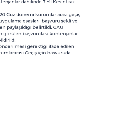
janlar dahilinde 7 Yıl Kesintisiz
020 Güz dönemi kurumlar arası geçiş
ygulama esasları, başvuru şekli ve
n paylaşıldığı belirtildi. GAÜ
un görülen başvurulara kontenjanlar
ldirildi.
önderilmesi gerektiği ifade edilen
rumlararası Geçiş için başvuruda