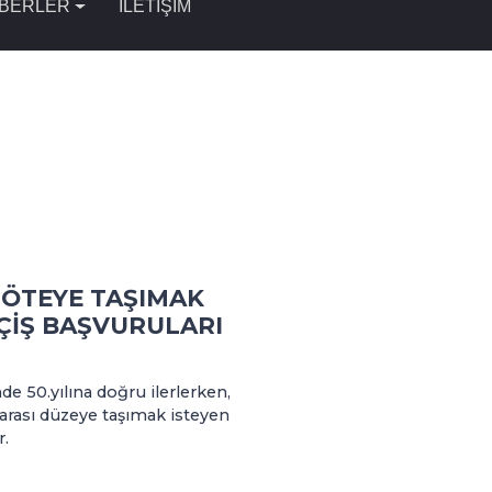
BERLER
İLETİŞİM
M ÖTEYE TAŞIMAK
EÇİŞ BAŞVURULARI
e 50.yılına doğru ilerlerken,
rarası düzeye taşımak isteyen
r.