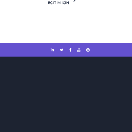
EĞİTİM İÇİN
BÜNYESİNE 4 YENİ
BÖLÜM DAHA
EKLEDİ