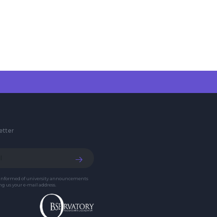
etter
 informed of university announcements
g us your e-mail address.