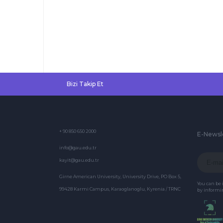
Bizi Takip Et
+ 90 850 650 2000
E-Newsl
info@gau.edu.tr
kayit@gau.edu.tr
Girne American University, University Drive, PO Box 5,
You can be
99428 Karmi Campus, Karaoglanoglu, Kyrenia / TRNC
by informin