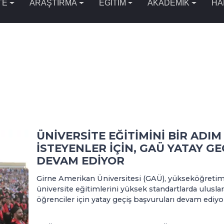
TE
ARAŞTIRMA
EĞİTİM
AKADEMİK
HA
ÜNİVERSİTE EĞİTİMİNİ BİR ADI
İSTEYENLER İÇİN, GAÜ YATAY G
DEVAM EDİYOR
Girne Amerikan Üniversitesi (GAÜ), yükseköğretimd
üniversite eğitimlerini yüksek standartlarda ulusla
öğrenciler için yatay geçiş başvuruları devam ediyo