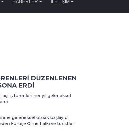
HABERLER
İLETİŞİM
TÖRENLERİ DÜZENLENEN
 SONA ERDİ
açılış törenleri her yıl geleneksel
erdi.
sene geleneksel olarak başlayıp
en korteje Girne halkı ve turistler