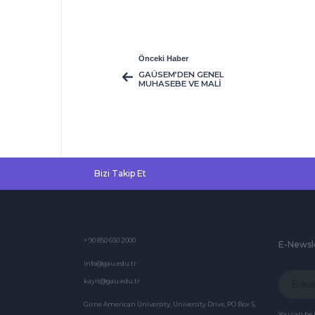
Önceki Haber
GAÜSEM’DEN GENEL
MUHASEBE VE MALİ
TABLOLAR
SERTİFİKA KURSU
Bizi Takip Et
+ 90 850 650 2000
E-Newsl
info@gau.edu.tr
kayit@gau.edu.tr
Girne American University, University Drive, PO Box 5,
You can be