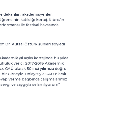
te dekanları, akademisyenler,
ğrencinin katıldığı kortej, Kıbrıs’ın
formansı ile festival havasında
 Dr. Kutsal Öztürk şunları söyledi;
ademik yıl açılış kortejinde bu yılda
utluluk verici. 2017-2018 Akademik
z. GAÜ olarak 50’inci yılımıza doğru
z bir Girneyiz. Dolayısıyla GAÜ olarak
 cevap verme bağbında çalışmalarımız
a sevgi ve saygıyla selamlıyorum”