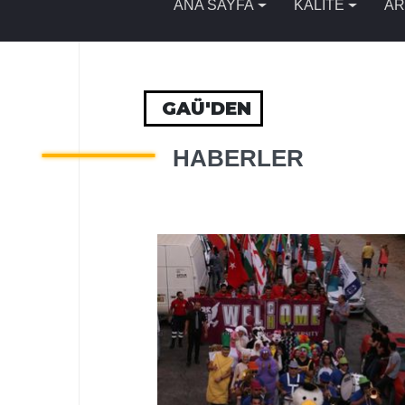
ANA SAYFA
KALİTE
AR
GAÜ'DEN
HABERLER