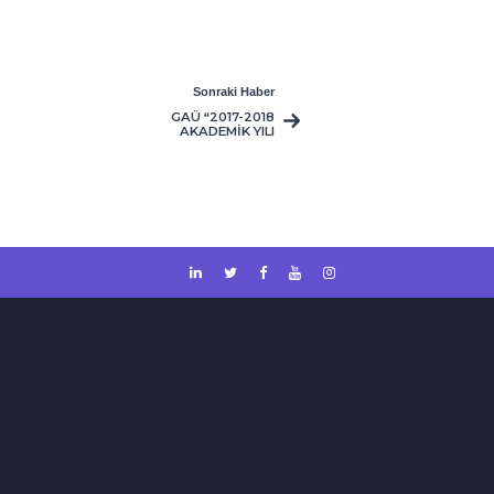
Sonraki Haber
GAÜ “2017-2018
AKADEMİK YILI
GENEL
ORYANTASYON
GÜNLERİ”
KAPSAMINDA
LEFKOŞA TURU
DÜZENLEDİ