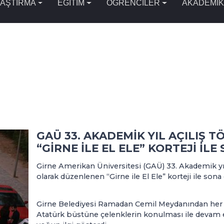
AŞTIRMA
EĞİTİM
ÖĞRENCİLER
AKADEMİK
GAÜ 33. AKADEMİK YIL AÇILIŞ 
“GİRNE İLE EL ELE” KORTEJİ İLE
Girne Amerikan Üniversitesi (GAÜ) 33. Akademik yıl 
olarak düzenlenen “Girne ile El Ele” korteji ile sona 
Girne Belediyesi Ramadan Cemil Meydanından her 
Atatürk büstüne çelenklerin konulması ile devam ed