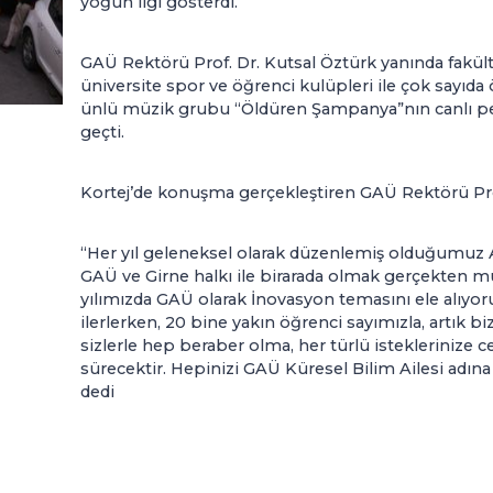
yoğun ilgi gösterdi.
GAÜ Rektörü Prof. Dr. Kutsal Öztürk yanında fakül
üniversite spor ve öğrenci kulüpleri ile çok sayıda ö
ünlü müzik grubu “Öldüren Şampanya”nın canlı per
geçti.
Kortej’de konuşma gerçekleştiren GAÜ Rektörü Prof.
“Her yıl geleneksel olarak düzenlemiş olduğumuz Ak
GAÜ ve Girne halkı ile birarada olmak gerçekten m
yılımızda GAÜ olarak İnovasyon temasını ele alıyoru
ilerlerken, 20 bine yakın öğrenci sayımızla, artık bi
sizlerle hep beraber olma, her türlü isteklerinize
sürecektir. Hepinizi GAÜ Küresel Bilim Ailesi adın
dedi