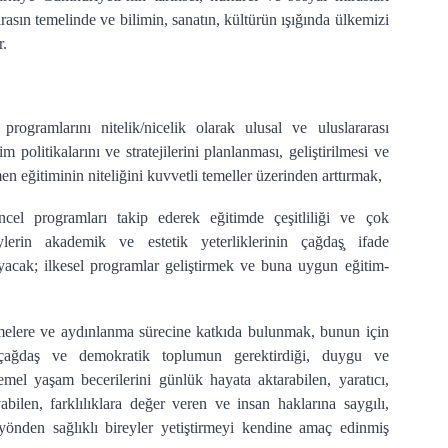
sın temelinde ve bilimin, sanatın, kültürün ışığında ülkemizi
r.
programlarını nitelik/nicelik olarak ulusal ve uluslararası
 politikalarını ve stratejilerini planlanması, geliştirilmesi ve
 eğitiminin niteliğini kuvvetli temeller üzerinden arttırmak,
cel programları takip ederek eğitimde çeşitliliği ve çok
ylerin akademik ve estetik yeterliklerinin çağdaş̧ ifade
ayacak; ilkesel programlar geliştirmek ve buna uygun eğitim-
şmelere ve aydınlanma sürecine katkıda bulunmak, bunun için
ek, çağdaş ve demokratik toplumun gerektirdiği, duygu ve
emel yaşam becerilerini günlük hayata aktarabilen, yaratıcı,
yabilen, farklılıklara değer veren ve insan haklarına saygılı,
yönden sağlıklı bireyler yetiştirmeyi kendine amaç edinmiş