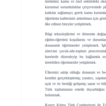
üretimini; kamu ve özel sektördeki okul
kurumsal sorumluluklar çerçevesinde pla
katkılar sağlamayı; gerek kamu kurumlar
öğretimin kalitesinin arttırılması için gö
ilke edinen bireyler yetiştirmek.
Bilgi teknolojilerini ve dönemin değişe
eğitim-öğretimi koşullarını ve durumla
donanımlı öğretmenler yetiştirmek. İş
sürecine çocuk-aile-toplum penceresi
hareketle düzenleyip bu bağlamda sor
üretebilen öğretmenler yetiştirmek.
Ülkemizi sahip olduğu donanım ve becer
kendini gerçekleştirmiş; yaratıcı, yapıl
açık ve öz benliği gelişmiş; sanat ve bi
Türk toplumunun estetik duyarlılığını
bulunmak.
Kuzey Kıbrıs Türk Cumhuriyeti ile Türk