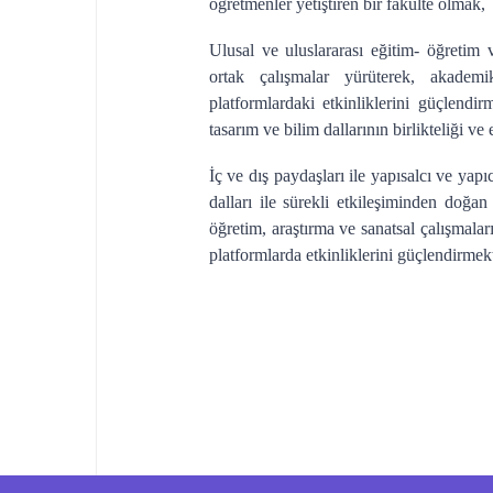
öğretmenler yetiştiren bir fakülte olmak,
Ulusal ve uluslararası eğitim- öğretim 
ortak çalışmalar yürüterek, akadem
platformlardaki etkinliklerini güçlendi
tasarım ve bilim dallarının birlikteliği v
İç ve dış paydaşları ile yapısalcı ve yapı
dalları ile sürekli etkileşiminden doğa
öğretim, araştırma ve sanatsal çalışmalar
platformlarda etkinliklerini güçlendirmekt