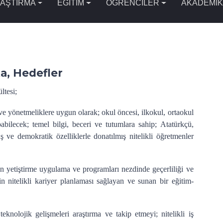
AŞTIRMA
EĞİTİM
ÖĞRENCİLER
AKADEMİK
ka, Hedefler
ltesi;
e yönetmeliklere uygun olarak; okul öncesi, ilkokul, ortaokul
bilecek; temel bilgi, beceri ve tutumlara sahip; Atatürkçü,
ş ve demokratik özelliklerle donatılmış nitelikli öğretmenler
en yetiştirme uygulama ve programları nezdinde geçerliliği ve
in nitelikli kariyer planlaması sağlayan ve sunan bir eğitim-
eknolojik gelişmeleri araştırma ve takip etmeyi; nitelikli iş