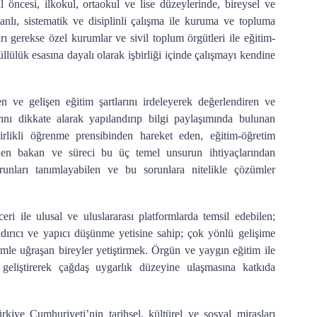
 öncesi, ilkokul, ortaokul ve lise düzeylerinde, bireysel ve
nlı, sistematik ve disiplinli çalışma ile kuruma ve topluma
ı gerekse özel kurumlar ve sivil toplum örgütleri ile eğitim-
nüllülük esasına dayalı olarak işbirliği içinde çalışmayı kendine
n ve gelişen eğitim şartlarını irdeleyerek değerlendiren ve
rını dikkate alarak yapılandırıp bilgi paylaşımında bulunan
birlikli öğrenme prensibinden hareket eden, eğitim-öğretim
nden bakan ve süreci bu üç temel unsurun ihtiyaçlarından
unları tanımlayabilen ve bu sorunlara nitelikle çözümler
i ile ulusal ve uluslararası platformlarda temsil edebilen;
andırıcı ve yapıcı düşünme yetisine sahip; çok yönlü gelişime
limle uğraşan bireyler yetiştirmek. Örgün ve yaygın eğitim ile
 geliştirerek çağdaş uygarlık düzeyine ulaşmasına katkıda
iye Cumhuriyeti’nin tarihsel, kültürel ve sosyal mirasları