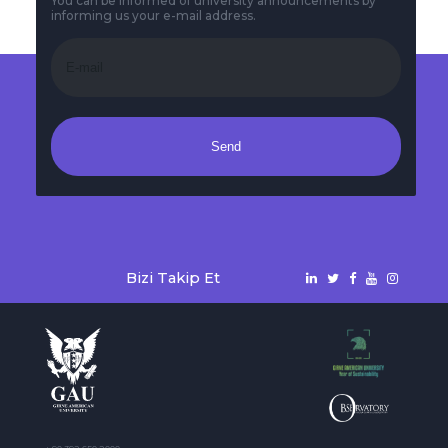
You can be informed of university announcements by
informing us your e-mail address.
Send
Bizi Takip Et