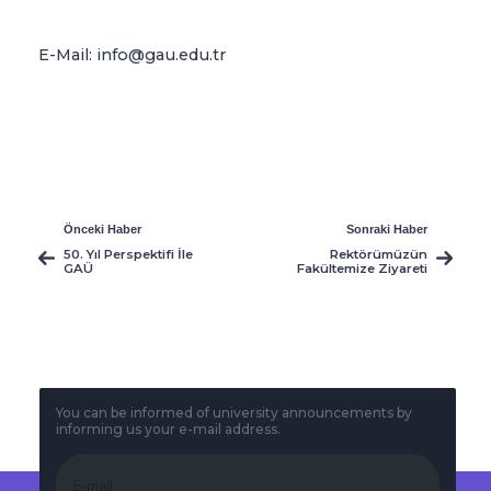
E-Mail: info@gau.edu.tr
Önceki Haber
Sonraki Haber
50. Yıl Perspektifi İle
Rektörümüzün
GAÜ
Fakültemize Ziyareti
You can be informed of university announcements by
informing us your e-mail address.