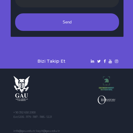
Send
Bizi Takip Et
+ 90 392 650 2000
Ext:1205 - 1179 - 1187 - 1185 - 1221
info@gau.edu.tr kayit@gau.edu.tr