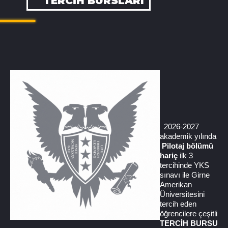
TERCIH BURSLARI
2026-2027
akademik yılında
Pilotaj bölümü
hariç
ilk 3
tercihinde YKS
sınavı ile Girne
Amerikan
Üniversitesini
tercih eden
öğrencilere çeşitli
TERCİH BURSU