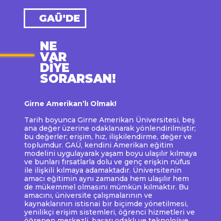
GAÜ'DE
NE
VAR
DIYE
SORARSAN!
Girne Amerikan’lı Olmak!
Tarih boyunca Girne Amerikan Üniversitesi, beş
ana değer üzerine odaklanarak yönlendirilmiştir;
bu değerler; erişim, hız, ilişkilendirme, değer ve
toplumdur. GAÜ, kendini Amerikan eğitim
modelini uygulayarak yaşam boyu ulaşılır kılmaya
ve bunları fırsatlarla dolu ve genç erişkin nüfus
ile ilişkili kılmaya adamaktadır. Üniversitenin
amacı eğitimin aynı zamanda hem ulaşılır hem
de mükemmel olmasını mümkün kılmaktır. Bu
amacını, üniversite çalışmalarının ve
kaynaklarının istisnai bir biçimde yönetilmesi,
yenilikçi erişim sistemleri, öğrenci hizmetleri ve
öğrenen merkezli, başarı odaklı ve teknolojiye