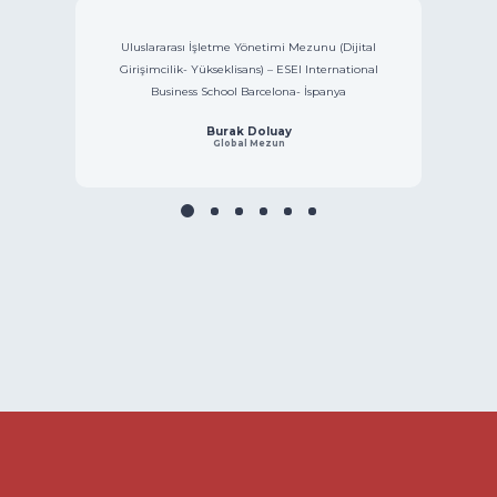
Uluslararası İşletme Yönetimi Mezunu (Dijital
G
Girişimcilik- Yükseklisans) – ESEI International
Çalış
Business School Barcelona- İspanya
Burak Doluay
Global Mezun