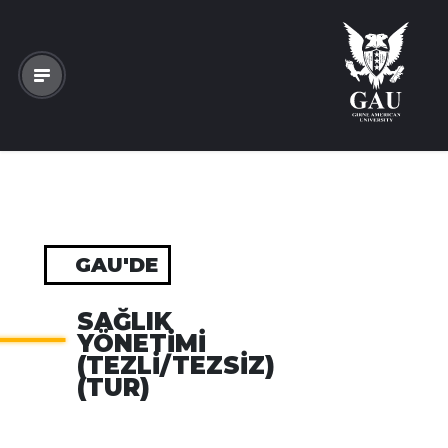
GAU'DE
SAĞLIK
YÖNETIMI
(TEZLI/TEZSIZ)
(TUR)