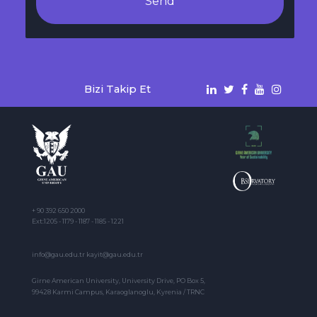
Send
Bizi Takip Et
+ 90 392 650 2000
Ext:1205 - 1179 - 1187 - 1185 - 1221
info@gau.edu.tr kayit@gau.edu.tr
Girne American University, University Drive, PO Box 5,
99428 Karmi Campus, Karaoglanoglu, Kyrenia / TRNC