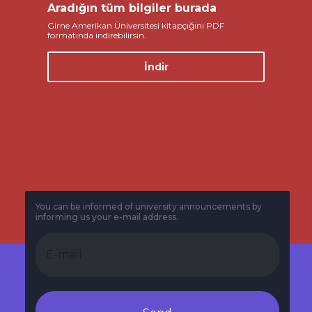
Aradığın tüm bilgiler burada
Girne Amerikan Üniversitesi kitapçığını PDF
formatında indirebilirsin.
İndir
You can be informed of university announcements by
informing us your e-mail address.