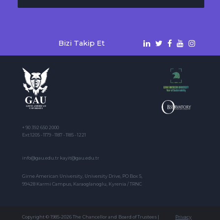
Bizi Takip Et
+ 90 392 650 2000
Ext:1205 - 1179 - 1187 - 1185 - 1221
info@gau.edu.tr kayit@gau.edu.tr
Girne American University, University Drive, PO Box 5,
99428 Karmi Campus, Karaoglanoglu, Kyrenia / TRNC
Copyright © 1985-2026 The Chancellor and Board of Trustees |
Privacy