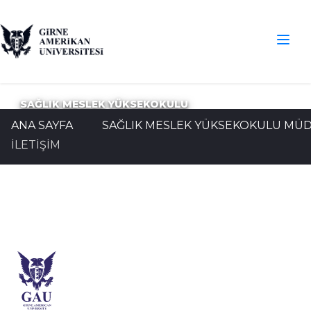
SAĞLIK MESLEK YÜKSEKOKULU
ANA SAYFA
SAĞLIK MESLEK YÜKSEKOKULU MÜ
İLETİŞİM