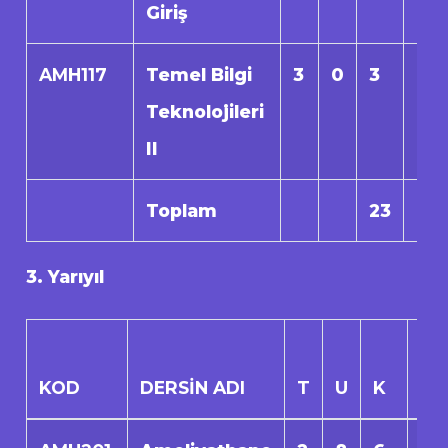
Giriş
AMH117
Temel Bilgi
3
0
3
0
Teknolojileri
II
Toplam
23
0
3. Yarıyıl
KOD
DERSİN ADI
T
U
K
AK