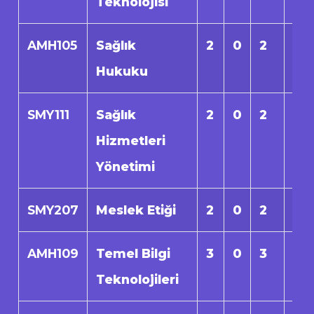
Teknolojisi
AMH105
Sağlık
2
0
2
0
Hukuku
SMY111
Sağlık
2
0
2
0
Hizmetleri
Yönetimi
SMY207
Meslek Etiği
2
0
2
0
AMH109
Temel Bilgi
3
0
3
0
Teknolojileri