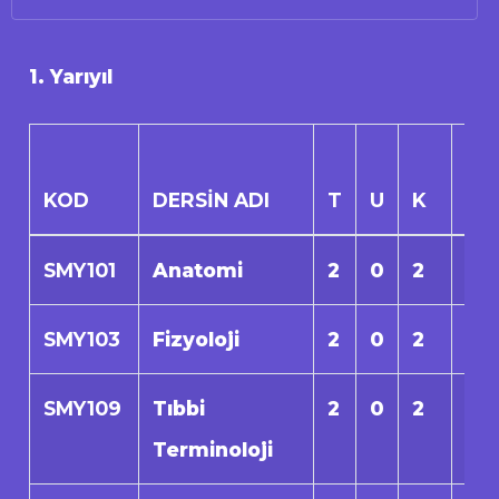
1. Yarıyıl
KOD
DERSİN ADI
T
U
K
AK
SMY101
Anatomi
2
0
2
0
SMY103
Fizyoloji
2
0
2
0
SMY109
Tıbbi
2
0
2
0
Terminoloji