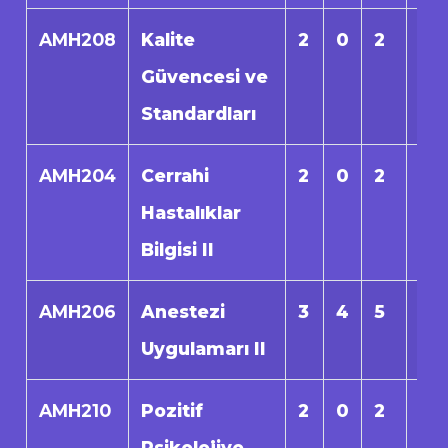
AMH208
Kalite
2
0
2
0
Güvencesi ve
Standardları
AMH204
Cerrahi
2
0
2
0
Hastalıklar
Bilgisi II
AMH206
Anestezi
3
4
5
0
Uygulamarı II
AMH210
Pozitif
2
0
2
0
Psikolojiye