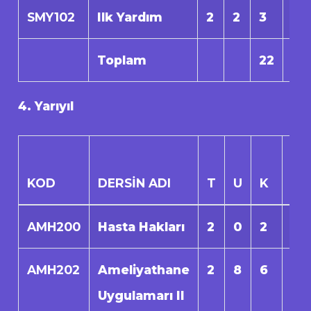
SMY102
Ilk Yardım
2
2
3
0
Toplam
22
0
4. Yarıyıl
KOD
DERSİN ADI
T
U
K
AK
AMH200
Hasta Hakları
2
0
2
0
AMH202
Ameliyathane
2
8
6
0
Uygulamarı II