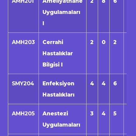
AMH201
Ameliyathane
2
8
6
0
Uygulamaları
I
AMH203
Cerrahi
2
0
2
0
Hastalıklar
Bilgisi I
SMY204
Enfeksiyon
4
4
6
0
Hastalıkları
AMH205
Anestezi
3
4
5
0
Uygulamaları