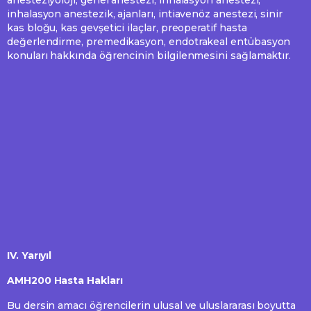
anesteziyoloji, genel anestezi, inhalasyon anestezi,
inhalasyon anestezik, ajanları, intiavenöz anestezi, sinir
kas bloğu, kas gevşetici ilaçlar, preoperatif hasta
değerlendirme, premedikasyon, endotrakeal entübasyon
konuları hakkında öğrencinin bilgilenmesini sağlamaktır.
IV. Yarıyıl
AMH200 Hasta Hakları
Bu dersin amacı öğrencilerin ulusal ve uluslararası boyutta