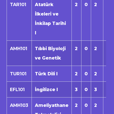
TAR101
Atatürk
2
0
2
0
İlkeleri ve
İnkilap Tarihi
I
AMH101
Tıbbi Biyoloji
2
0
2
0
ve Genetik
TUR101
Türk Dili I
2
0
2
0
EFL101
İngilizce I
3
0
3
0
AMH103
Ameliyathane
2
0
2
0