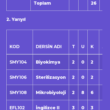
Toplam
26
0
2. Yarıyıl
KOD
DERSİN ADI
T
U
K
AK
SMY104
Biyokimya
2
0
2
0
SMY106
Sterilizasyon
2
0
2
0
SMY108
Mikrobiyoloji
2
8
6
0
EFL102
İngilizce II
3
0
3
0