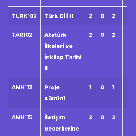
TURK102
Türk Dili II
2
0
2
0
TAR102
Atatürk
2
0
2
0
İlkeleri ve
İnkilap Tarihi
II
AMH113
Proje
1
0
1
0
Kültürü
AMH115
İletişim
2
0
2
0
Becerilerine