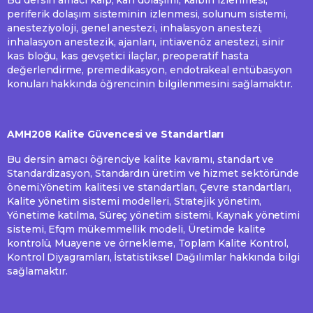
Bu dersin amacı kalp, kan dolaşımı, kalbin izlenmesi,
periferik dolaşım sisteminin izlenmesi, solunum sistemi,
anesteziyoloji, genel anestezi, inhalasyon anestezi,
inhalasyon anestezik, ajanları, intiavenöz anestezi, sinir
kas bloğu, kas gevşetici ilaçlar, preoperatif hasta
değerlendirme, premedikasyon, endotrakeal entübasyon
konuları hakkında öğrencinin bilgilenmesini sağlamaktır.
AMH208 Kalite Güvencesi ve Standartları
Bu dersin amacı öğrenciye kalite kavramı, standart ve
Standardizasyon, Standardın üretim ve hizmet sektöründe
önemi,Yönetim kalitesi ve standartları, Çevre standartları,
Kalite yönetim sistemi modelleri, Stratejik yönetim,
Yönetime katılma, Süreç yönetim sistemi, Kaynak yönetimi
sistemi, Efqm mükemmellik modeli, Üretimde kalite
kontrolü, Muayene ve örnekleme, Toplam Kalite Kontrol,
Kontrol Diyagramları, İstatistiksel Dağılımlar hakkında bilgi
sağlamaktır.