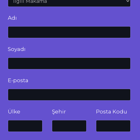
Adı
Soyadı
E-posta
Ülke
Şehir
Posta Kodu