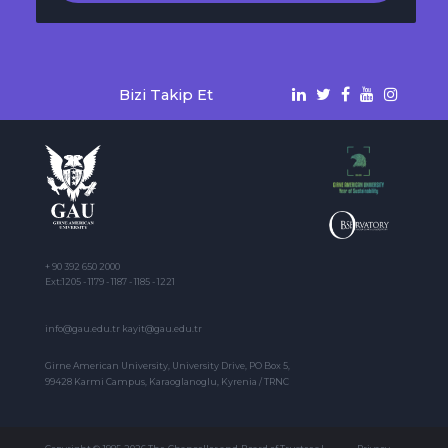
Bizi Takip Et
+ 90 392 650 2000
Ext:1205 - 1179 - 1187 - 1185 - 1221
info@gau.edu.tr kayit@gau.edu.tr
Girne American University, University Drive, PO Box 5,
99428 Karmi Campus, Karaoglanoglu, Kyrenia / TRNC