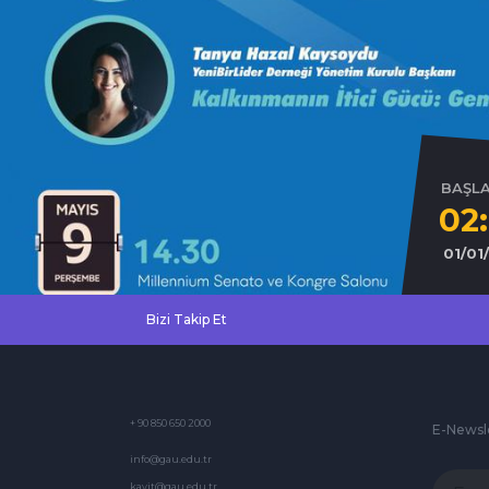
BAŞL
02
01/01
Bizi Takip Et
+ 90 850 650 2000
E-Newsl
info@gau.edu.tr
kayit@gau.edu.tr