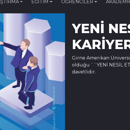
ŞTIRMA
EĞİTİM
ÖĞRENCİLER
AKADEMİ
YENİ NE
KARİYE
Girne Amerikan Üniversi
olduğu ``
YENİ NESİL ET
davetlidir.