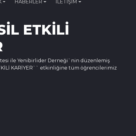
K
HABERLER
İLETİŞİM
SİL ETKİLİ
R
tesi ile Yenibirlider Derneği`nin düzenlemiş
KİLİ KARİYER`` etkinliğine tüm öğrencilerimiz