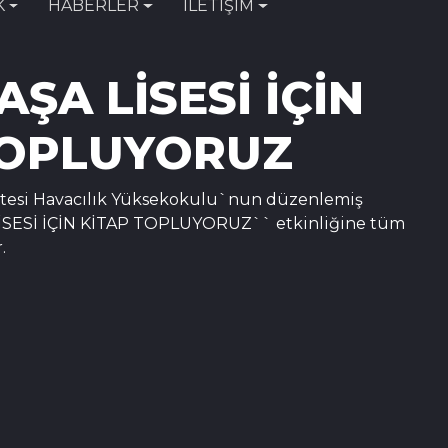
K
HABERLER
İLETİŞİM
ŞA LİSESİ İÇİN
TOPLUYORUZ
itesi Havacılık Yüksekokulu`nun düzenlemiş
SESİ İÇİN KİTAP TOPLUYORUZ`` etkinliğine tüm
.