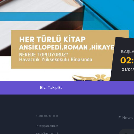
BAŞL
02
01/01
Bizi Takip Et
+ 90 850 650 2000
E-Newsl
info@gau.edu.tr
kayit@gau.edu.tr