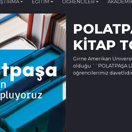
ŞTIRMA
EĞİTİM
ÖĞRENCİLER
AKADEMİ
POLATPA
KİTAP 
Girne Amerikan Ünivers
olduğu ``POLATPAŞA Lİ
öğrencilerimiz davetlidir