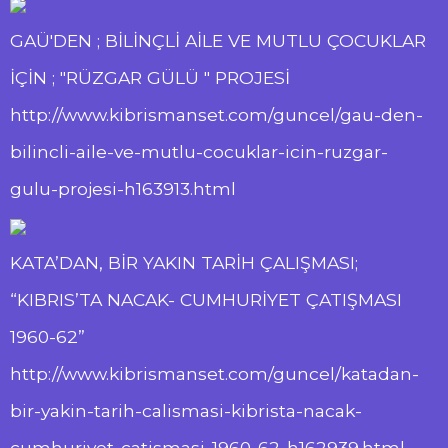
GAÜ'DEN ; BİLİNÇLİ AİLE VE MUTLU ÇOCUKLAR
İÇİN ; "RÜZGAR GÜLÜ " PROJESİ
http://www.kibrismanset.com/guncel/gau-den-
bilincli-aile-ve-mutlu-cocuklar-icin-ruzgar-
gulu-projesi-h163913.html
KATA’DAN, BİR YAKIN TARİH ÇALIŞMASI;
“KIBRIS’TA NACAK- CUMHURİYET ÇATIŞMASI
1960-62”
http://www.kibrismanset.com/guncel/katadan-
bir-yakin-tarih-calismasi-kibrista-nacak-
cumhuriyet-catismasi-1960-62-h162939.html