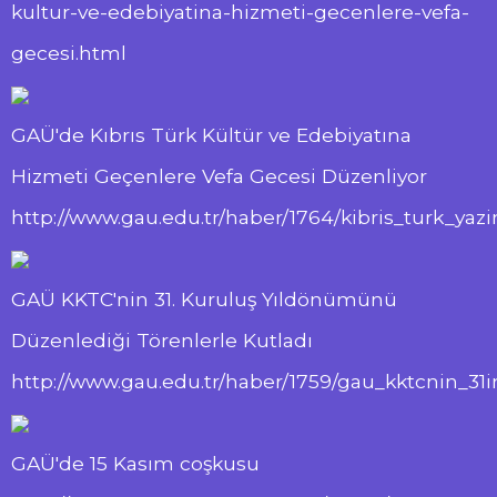
kultur-ve-edebiyatina-hizmeti-gecenlere-vefa-
gecesi.html
GAÜ'de Kıbrıs Türk Kültür ve Edebiyatına
Hizmeti Geçenlere Vefa Gecesi Düzenliyor
http://www.gau.edu.tr/haber/1764/kibris_turk_ya
GAÜ KKTC'nin 31. Kuruluş Yıldönümünü
Düzenlediği Törenlerle Kutladı
http://www.gau.edu.tr/haber/1759/gau_kktcnin_31
GAÜ'de 15 Kasım coşkusu