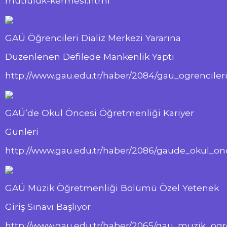
mutluluk-kermesi.html
GAÜ Öğrencileri Dializ Merkezi Yararına
Düzenlenen Defilede Mankenlik Yaptı
http://www.gau.edu.tr/haber/2084/gau_ogrencile
GAÜ’de Okul Öncesi Öğretmenliği Kariyer
Günleri
http://www.gau.edu.tr/haber/2086/gaude_okul_on
GAÜ Müzik Öğretmenliği Bölümü Özel Yetenek
Giriş Sınavı Başlıyor
http://www.gau.edu.tr/haber/2065/gau_muzik_ogr