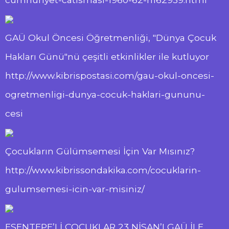
GAÜ Okul Öncesi Öğretmenliği, "Dünya Çocuk
Hakları Günü"nü çeşitli etkinlikler ile kutluyor
http://www.kibrispostasi.com/gau-okul-oncesi-
ogretmenligi-dunya-cocuk-haklari-gununu-
cesi
Çocukların Gülümsemesi İçin Var Mısınız?
http://www.kibrissondakika.com/cocuklarin-
gulumsemesi-icin-var-misiniz/
ESENTEPE’Lİ ÇOCUKLAR 23 NİSAN’I GAÜ İLE