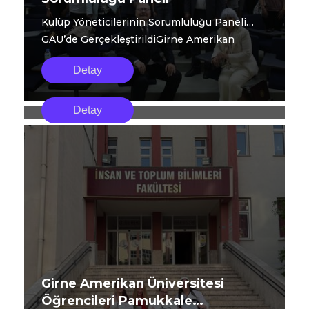
Kulüp Yöneticilerinin Sorumluluğu Paneli
GAÜ’de GerçekleştirildiGirne Amerikan
Üniversi...
Detay
Girne Amerikan Üniversitesi
Girne American University akademisyenleri,
Akademisyenleri Ege Üniversitesi
Detay
6–8 Mayıs 2026 tarihleri arasında Ege
20. Kültürel Çalışmalar
University Edebiyat Fakültesi tarafından
Sempozyumu’na Katıldı
düzenlenen 20. Kültürel Çalışmalar
Sempozyumu’na katıldı.
Girne Amerikan Üniversitesi
Öğrencileri Pamukkale