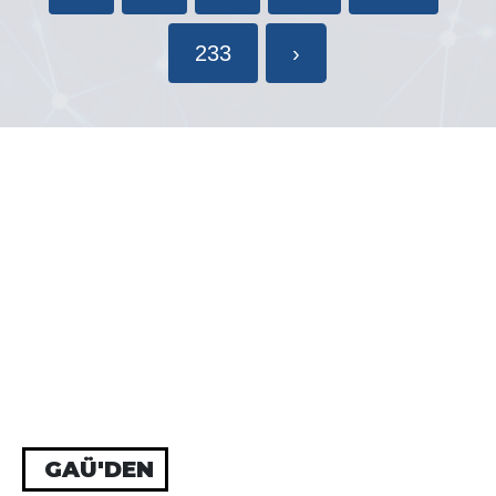
233
›
GAÜ'DEN