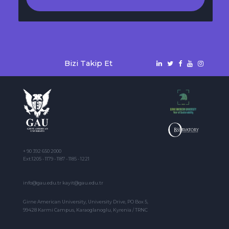
Bizi Takip Et
+ 90 392 650 2000
Ext:1205 - 1179 - 1187 - 1185 - 1221
info@gau.edu.tr kayit@gau.edu.tr
Girne American University, University Drive, PO Box 5,
99428 Karmi Campus, Karaoglanoglu, Kyrenia / TRNC