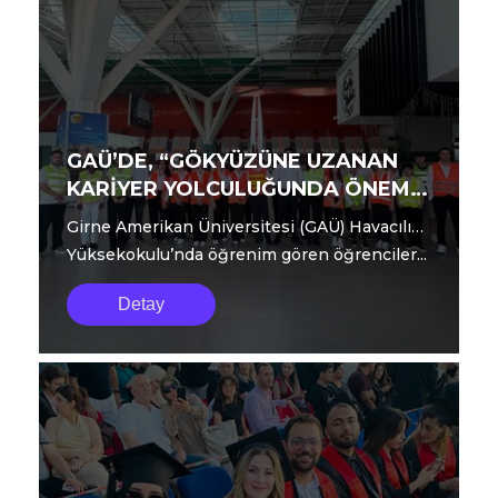
GAÜ’DE, “GÖKYÜZÜNE UZANAN
KARİYER YOLCULUĞUNDA ÖNEMLİ
BİR ADIM DAHA”
Girne Amerikan Üniversitesi (GAÜ) Havacılık
Yüksekokulu’nda öğrenim gören öğrenciler...
Detay