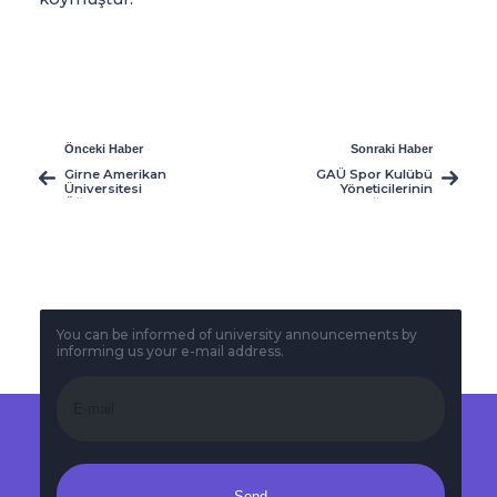
Önceki Haber
Sonraki Haber
Girne Amerikan
GAÜ Spor Kulübü
Üniversitesi
Yöneticilerinin
Öğrencileri
Sorumluluğu Paneli
Pamukkale
Üniversitesi’nde
Düzenlenen 10.
PACES
Konferansı’na Katıldı
You can be informed of university announcements by
informing us your e-mail address.
Send