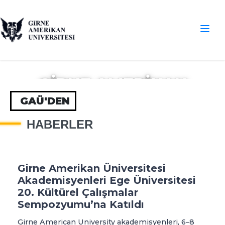
GIRNE AMERIKAN
ÜNIVERSITESI
GAÜ'DEN
AKADEMISYENLERI
HABERLER
EGE ÜNIVERSITESI 20.
KÜLTÜREL
ÇALIŞMALAR
Girne Amerikan Üniversitesi
SEMPOZYUMU’NA
Akademisyenleri Ege Üniversitesi
20. Kültürel Çalışmalar
KATILDI
Sempozyumu’na Katıldı
Girne American University akademisyenleri, 6–8