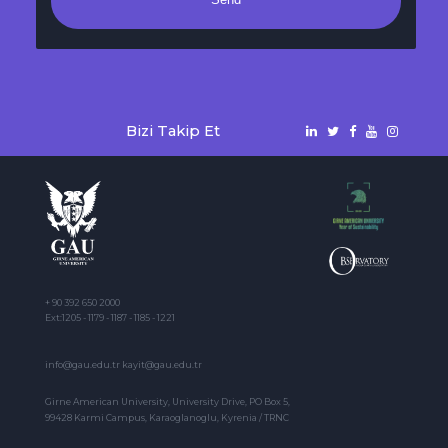
Bizi Takip Et
+ 90 392 650 2000
Ext:1205 - 1179 - 1187 - 1185 - 1221
info@gau.edu.tr kayit@gau.edu.tr
Girne American University, University Drive, PO Box 5,
99428 Karmi Campus, Karaoglanoglu, Kyrenia / TRNC