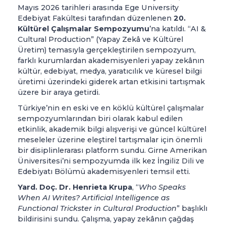
Mayıs 2026 tarihleri arasında Ege University
Edebiyat Fakültesi tarafından düzenlenen
20.
Kültürel Çalışmalar Sempozyumu
’na katıldı. “AI &
Cultural Production” (Yapay Zekâ ve Kültürel
Üretim) temasıyla gerçekleştirilen sempozyum,
farklı kurumlardan akademisyenleri yapay zekânın
kültür, edebiyat, medya, yaratıcılık ve küresel bilgi
üretimi üzerindeki giderek artan etkisini tartışmak
üzere bir araya getirdi.
Türkiye’nin en eski ve en köklü kültürel çalışmalar
sempozyumlarından biri olarak kabul edilen
etkinlik, akademik bilgi alışverişi ve güncel kültürel
meseleler üzerine eleştirel tartışmalar için önemli
bir disiplinlerarası platform sundu. Girne Amerikan
Üniversitesi’ni sempozyumda ilk kez İngiliz Dili ve
Edebiyatı Bölümü akademisyenleri temsil etti.
Yard. Doç. Dr. Henrieta Krupa
, “
Who Speaks
When AI Writes? Artificial Intelligence as
Functional Trickster in Cultural Production
” başlıklı
bildirisini sundu. Çalışma, yapay zekânın çağdaş