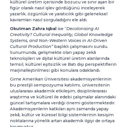
kültürel üretim içerisinde bozucu ve sınır aşan bir
figür olarak nasıl işlev gördüğünü inceleyerek
yazarlık, özgünlük ve yaratıcılık gibi geleneksel
kavramları nasıl sorguladığını ele aldı.
Okutman Zahra Iqbal
ise “
Decolonising AI
Creativity? Cultural Inequality, Global Knowledge
Systems, and Non-Western Voices in AI-Driven
Cultural Production”
başlıklı çalışmasını sundu.
Sunumunda, gelişmekte olan yapay zekâ
teknolojileri ve dijital kültürel üretim alanlarında
temsil, kültürel eşitsizlik ve Batı dışı perspektiflerin
marjinalleştirilmesi gibi konulara odaklandı.
Girne Amerikan Üniversitesi akademisyenlerinin
bu prestijli sempozyuma katılımı, üniversitenin
uluslararası akademik etkileşim, disiplinlerarası
araştırma ve kültürel ile edebi çalışmalar alanındaki
güncel tartışmalara verdiği önemi göstermektedir.
Akademisyenlerin katkıları aynı zamanda yapay
zekâ, kültür ve küresel bilgi sistemlerinin kesişim
noktalarına yönelik artan akademik ilgiyi de ortaya
koymuştur.