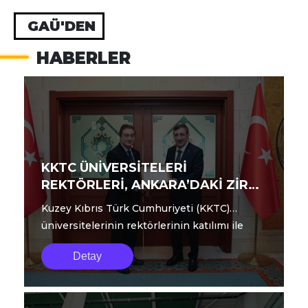
GAÜ'DEN
HABERLER
KKTC ÜNİVERSİTELERİ
REKTÖRLERİ, ANKARA’DAKİ ZİRVE
TOPLANTISINI TAMAMLADI
Kuzey Kıbrıs Türk Cumhuriyeti (KKTC)
üniversitelerinin rektörlerinin katılımı ile
geçtiğimiz günlerde Ankara’da gerçekle...
Detay