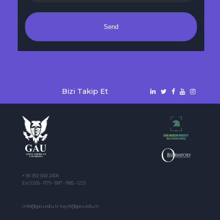
Send
Bizi Takip Et
+ 90 392 650 2000
Ext:1205 - 1179 - 1187 - 1185 - 1221
info@gau.edu.tr kayit@gau.edu.tr