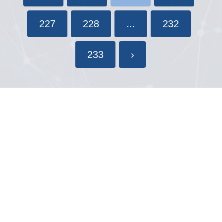
227
228
...
232
233
›