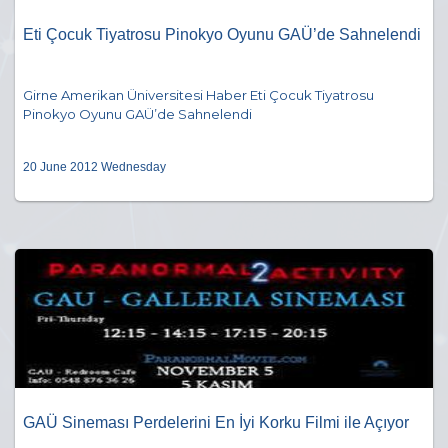
Eti Çocuk Tiyatrosu Pinokyo Oyunu GAÜ’de Sahnelendi
Girne Amerikan Üniversitesi Haber Eti Çocuk Tiyatrosu
Pinokyo Oyunu GAÜ’de Sahnelendi
20 June 2012 Wednesday
GAÜ Sineması Perdelerini En İyi Korku Filmi ile Açıyor