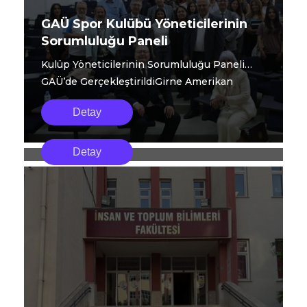
GAÜ Spor Kulübü Yöneticilerinin
Sorumluluğu Paneli
Kulüp Yöneticilerinin Sorumluluğu Paneli
GAÜ’de GerçekleştirildiGirne Amerikan
Üniversi...
Detay
Girne Amerikan Üniversitesi
Girne American University akademisyenleri,
Akademisyenleri Ege Üniversitesi
Detay
6–8 Mayıs 2026 tarihleri arasında Ege
20. Kültürel Çalışmalar
University Edebiyat Fakültesi tarafından
Sempozyumu’na Katıldı
düzenlenen 20. Kültürel Çalışmalar
Sempozyumu’na katıldı.