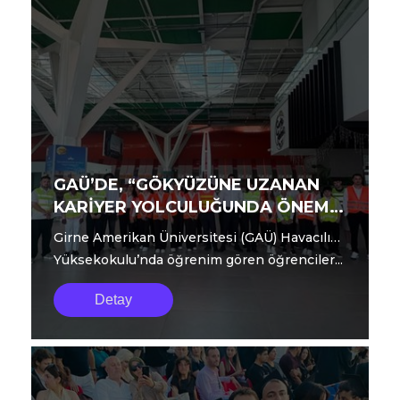
GAÜ’DE, “GÖKYÜZÜNE UZANAN
KARİYER YOLCULUĞUNDA ÖNEMLİ
BİR ADIM DAHA”
Girne Amerikan Üniversitesi (GAÜ) Havacılık
Yüksekokulu’nda öğrenim gören öğrenciler...
Detay