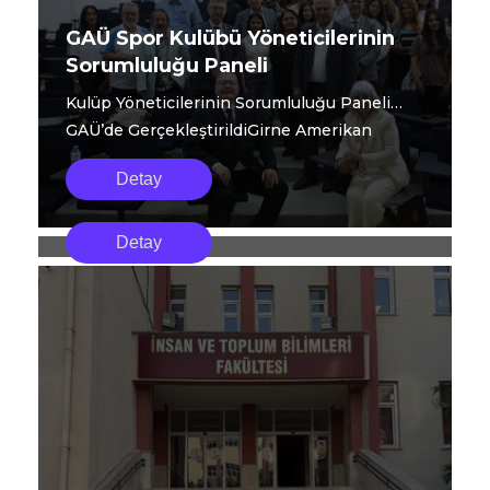
GAÜ Spor Kulübü Yöneticilerinin
Sorumluluğu Paneli
Kulüp Yöneticilerinin Sorumluluğu Paneli
GAÜ’de GerçekleştirildiGirne Amerikan
Üniversi...
Detay
Girne Amerikan Üniversitesi
Girne American University akademisyenleri,
Akademisyenleri Ege Üniversitesi
Detay
6–8 Mayıs 2026 tarihleri arasında Ege
20. Kültürel Çalışmalar
University Edebiyat Fakültesi tarafından
Sempozyumu’na Katıldı
düzenlenen 20. Kültürel Çalışmalar
Sempozyumu’na katıldı.