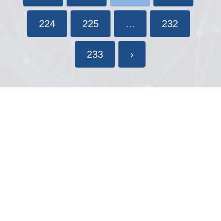
224
225
...
232
233
›