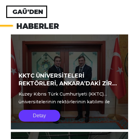
GAÜ'DEN
HABERLER
KKTC ÜNİVERSİTELERİ
REKTÖRLERİ, ANKARA’DAKİ ZİRVE
TOPLANTISINI TAMAMLADI
Kuzey Kıbrıs Türk Cumhuriyeti (KKTC)
üniversitelerinin rektörlerinin katılımı ile
geçtiğimiz günlerde Ankara’da gerçekle...
Detay