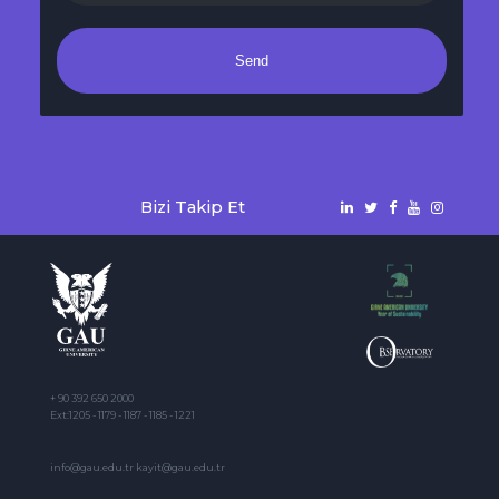
Send
Bizi Takip Et
+ 90 392 650 2000
Ext:1205 - 1179 - 1187 - 1185 - 1221
info@gau.edu.tr kayit@gau.edu.tr