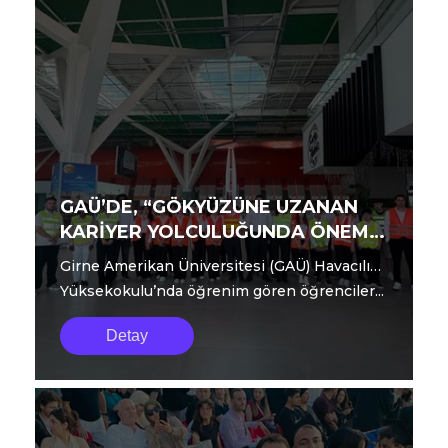
GAÜ’DE, “GÖKYÜZÜNE UZANAN
KARİYER YOLCULUĞUNDA ÖNEMLİ
BİR ADIM DAHA”
Girne Amerikan Üniversitesi (GAÜ) Havacılık
Yüksekokulu’nda öğrenim gören öğrenciler...
Detay