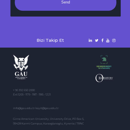
Send
Bizi Takip Et
+ 90 392 650 2000
Ext:1205 - 1179 - 1187 - 1185 - 1221
info@gau.edu.tr kayit@gau.edu.tr
Girne American University, University Drive, PO Box 5,
99428 Karmi Campus, Karaoglanoglu, Kyrenia / TRNC