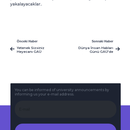
yakalayacaklar..
Önceki Haber
Sonraki Haber
Yetenek Sizsiniz
Dünya İnsan Hakları
Heyecanı GAÜ
Günü GAÜ’de
Sahnesinde Başladı
Şenlikle Kutlanıyor
You can be informed of university announcements by
informing us your e-mail address.