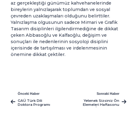
az gerçekleştiği günümüz kahvehanelerinde
bireylerin yalnızlaşarak toplumdan ve sosyal
çevreden uzaklaşmaları olduğunu belirttiler.
Yalnızlaşma olgusunun sadece Mimari ve Grafik
Tasarım disiplinleri ilgilendirmediğine de dikkat
çeken Abbasoğlu ve Kalfaoğlu, değişim ve
sonuçları ile nedenlerinin sosyoloji disiplini
içerisinde de tartışılması ve irdelenmesinin
önemine dikkat çektiler.
Önceki Haber
Sonraki Haber
GAÜ Türk Dili
Yetenek Sizsiniz Ön
Doktora Programı
Elemeleri Haftasonu
Açıyor
GAÜ’de Yapılıyor