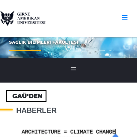
SAĞLIK BİLİMLERİ FAKÜLTESİ
GAÜ'DEN
HABERLER