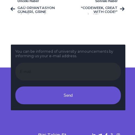
Önceki Haber
Sonraki Haber
GAÜ ORYANTASYON
“CODEWEEK, CREAT
GÜNLERİ, GİRNE
WITH CODE!”
KÜLTÜR TURU İLE
ETKİNLİĞİ 7-11 KASIM
DEVAM EDİYOR
TARİHLERİ
ARASINDA GAÜ’DE
GERÇEKLEŞECEK
You can be informed of university announcements by
informing us your e-mail address.
Send