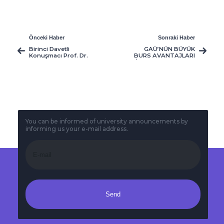
Önceki Haber
Sonraki Haber
Birinci Davetli
GAÜ’NÜN BÜYÜK
Konuşmacı Prof. Dr.
BURS AVANTAJLARI
James Orwell ISEAIA
İLE DOLU SIRALAMA
2019'da Sunumunu
SINAVI 31 MAYIS’TA
Gerçekleştirdi
GERÇEKLEŞECEK
You can be informed of university announcements by
informing us your e-mail address.
Send