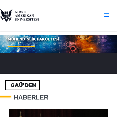
MÜHENDİSLİK FAKÜLTESİ
GAÜ'DEN
HABERLER