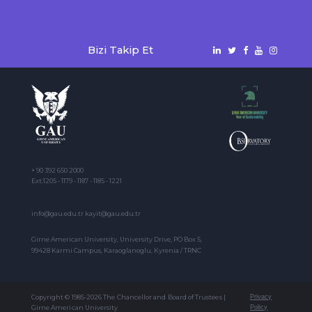
Bizi Takip Et
+ 90 392 650 2000
Ext:1205 - 1179 - 1187 - 1185 - 1221
info@gau.edu.tr kayit@gau.edu.tr
Girne American University, University Drive, PO Box 5,
99428 Karmi Campus, Karaoglanoglu, Kyrenia / TRNC
Copyright © 1985-2026 The Chancellor and Board of Trustees |
Privacy
Girne American University
Policy