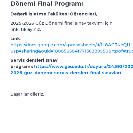
Dönemi Final Programı
Değerli İşletme Fakültesi Öğrencileri,
2025-2026 Güz Dönemi final sınav takvimi için
linki tıklayınız.
Link
:
https://docs.google.com/spreadsheets/d/1L8AG3Ke
usp=sharing&ouid=100856584177136389550&rtpof=tru
Servis dersleri sınav
programı:
https://www.gau.edu.tr/duyuru/24593/202
2026-guz-donemi-servis-dersleri-final-sinavlari
Başarılar dileriz.