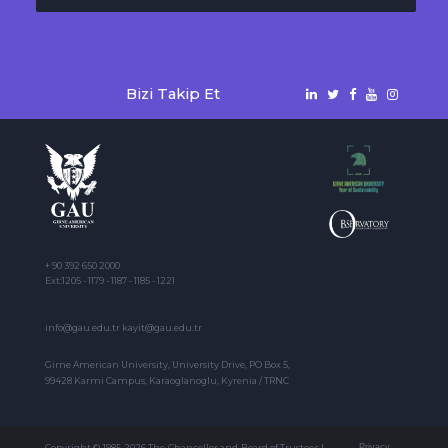
Bizi Takip Et
+ 90 392 650 2000
Ext:1205 - 1179 - 1187 - 1185 - 1221
info@gau.edu.tr kayit@gau.edu.tr
Girne American University, University Drive, PO Box 5,
99428 Karmi Campus, Karaoglanoglu, Kyrenia / TRNC
Copyright © 1985-2026 The Chancellor and Board of Trustees |
Privacy