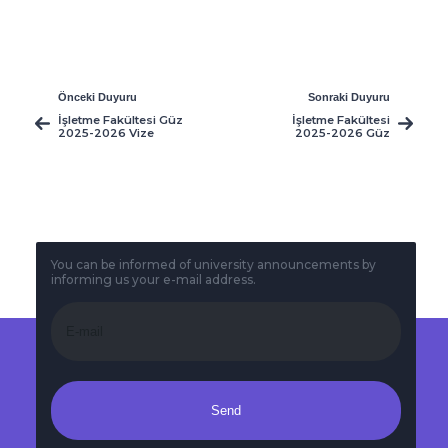
Önceki Duyuru
Sonraki Duyuru
İşletme Fakültesi Güz
İşletme Fakültesi
2025-2026 Vize
2025-2026 Güz
Sınav Programı
Dönemi Bütünleme
Sınav Programı
You can be informed of university announcements by
informing us your e-mail address.
Send