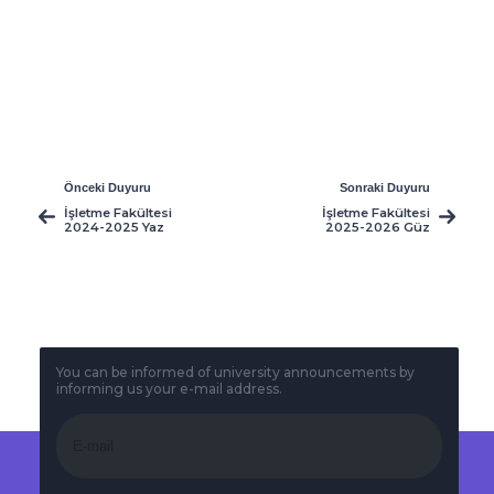
Önceki Duyuru
Sonraki Duyuru
İşletme Fakültesi
İşletme Fakültesi
2024-2025 Yaz
2025-2026 Güz
Okulu Dersleri
Dönemi Final
Programı
You can be informed of university announcements by
informing us your e-mail address.