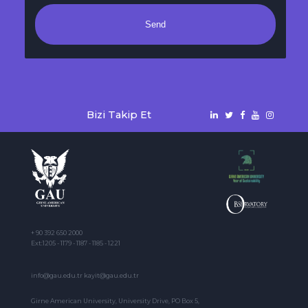
Send
Bizi Takip Et
+ 90 392 650 2000
Ext:1205 - 1179 - 1187 - 1185 - 1221
info@gau.edu.tr kayit@gau.edu.tr
Girne American University, University Drive, PO Box 5,