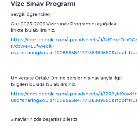
Vize Sınav Programı
Sevgili öğrenciler,
Güz 2025-2026 Vize sınav Programını aşağıdaki
linkte bulabilirsiniz.
https://docs.google.com/spreadsheets/d/1UCmpDraOO
r7ddvMKLufw/edit?
usp=sharing&ouid=100856584177136389550&rtpof=tru
Üniversite Ortak/ Online derslerin sınavlarıyla ilgili
bilgileri burada bulabilirsiniz.
https://docs.google.com/spreadsheets/d/12R9yM9owH
usp=sharing&ouid=100856584177136389550&rtpof=tru
Sınavlarınızda başarılar dileriz!