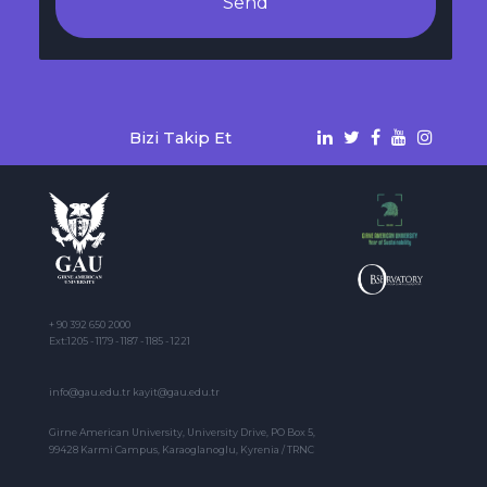
Send
Bizi Takip Et
+ 90 392 650 2000
Ext:1205 - 1179 - 1187 - 1185 - 1221
info@gau.edu.tr kayit@gau.edu.tr
Girne American University, University Drive, PO Box 5,
99428 Karmi Campus, Karaoglanoglu, Kyrenia / TRNC