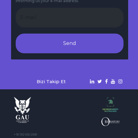
informing us your e-mail address.
Send
Bizi Takip Et
+ 90 392 650 2000