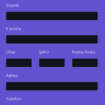
Soyadı
E-posta
Ülke
Şehir
Posta Kodu
Adres
Telefon