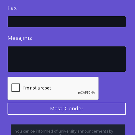
Fax
Mesajınız
Mesaj Gönder
You can be informed of university announcements by