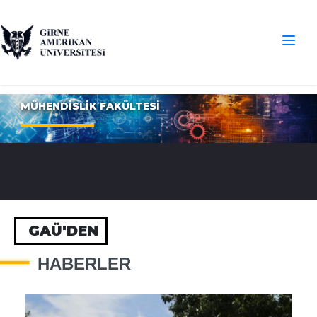
MÜHENDİSLİK FAKÜLTESİ
GAÜ'DEN
HABERLER