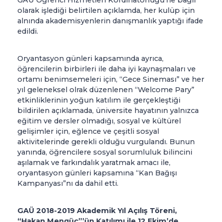
GAÜ Öğrenci Hizmetleri Kordinatörlüğü’ne bağlı
olarak işlediği belirtilen açıklamda, her kulüp için
alnında akademisyenlerin danışmanlık yaptığı ifade
edildi.
Oryantasyon günleri kapsamında ayrıca,
öğrencilerin birbirleri ile daha iyi kaynaşmaları ve
ortamı benimsemeleri için, “Gece Sineması” ve her
yıl geleneksel olrak düzenlenen “Welcome Pary”
etkinliklerinin yoğun katılım ile gerçekleştiği
bildirilen açıklamada, üniversite hayatının yalnızca
eğitim ve dersler olmadığı, sosyal ve kültürel
gelişimler için, eğlence ve çeşitli sosyal
aktivitelerinde gerekli olduğu vurgulandı. Bunun
yanında, öğrencilere sosyal sorumluluk bilincini
aşılamak ve farkındalık yaratmak amacı ile,
oryantasyon günleri kapsamına “Kan Bağışı
Kampanyası”nı da dahil etti.
GAÜ 2018-2019 Akademik Yıl Açılış Töreni,
“Hakan Mengüç”’ün Katılımı ile 12 Ekim’de