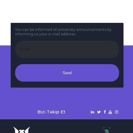
KAYITLARI DEVAM
EDİYOR
You can be informed of university announcements by
informing us your e-mail address.
Send
Bizi Takip Et