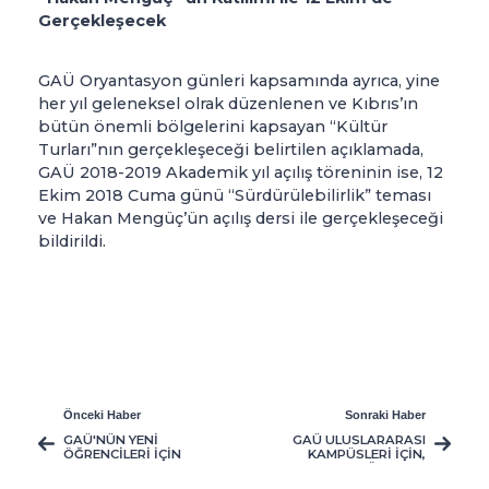
Gerçekleşecek
GAÜ Oryantasyon günleri kapsamında ayrıca, yine
her yıl geleneksel olrak düzenlenen ve Kıbrıs’ın
bütün önemli bölgelerini kapsayan “Kültür
Turları”nın gerçekleşeceği belirtilen açıklamada,
GAÜ 2018-2019 Akademik yıl açılış töreninin ise, 12
Ekim 2018 Cuma günü “Sürdürülebilirlik” teması
ve Hakan Mengüç’ün açılış dersi ile gerçekleşeceği
bildirildi.
Önceki Haber
Sonraki Haber
GAÜ'NÜN YENİ
GAÜ ULUSLARARASI
ÖĞRENCİLERİ İÇİN
KAMPÜSLERİ İÇİN,
ORYANTASYON
ARA DÖNEM VE
VAKTİ
BAHAR DÖNEMİ