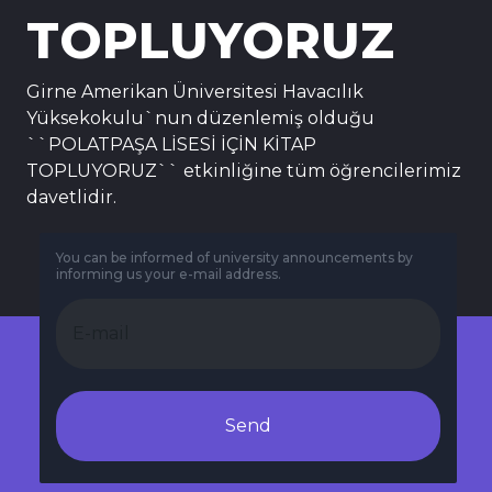
TOPLUYORUZ
Girne Amerikan Üniversitesi Havacılık
Yüksekokulu`nun düzenlemiş olduğu
``POLATPAŞA LİSESİ İÇİN KİTAP
TOPLUYORUZ`` etkinliğine tüm öğrencilerimiz
davetlidir.
You can be informed of university announcements by
informing us your e-mail address.
Send