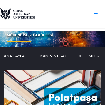
MÜHENDİSLİK FAKÜLTESİ
ANA SAYFA
DEKANIN MESAJI
BÖLÜMLER