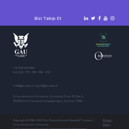
Bizi Takip Et
+ 90 392 650 2000
Ext:1205 - 1179 - 1187 - 1185 - 1221
info@gau.edu.tr kayit@gau.edu.tr
Girne American University, University Drive, PO Box 5,
99428 Karmi Campus, Karaoglanoglu, Kyrenia / TRNC
Copyright © 1985-2026 The Chancellor and Board of Trustees |
Privacy
Girne American University
Policy
Girne American University | Directorate for Information