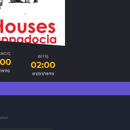
ANGIÇ
BİTİŞ
:00
02:00
/1970
01/01/1970
etter