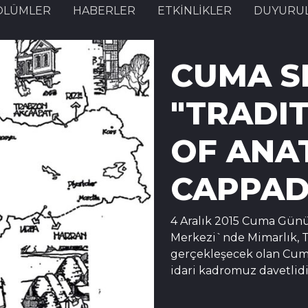
ÖLÜMLER
HABERLER
ETKINLIKLER
DUYURU
CUMA S
"TRADI
OF ANA
CAPPAD
4 Aralık 2015 Cuma Gün
Merkezi`nde Mimarlık, T
gerçekleşecek olan Cum
idari kadromuz davetlidi