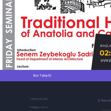
BAŞL
02
01/01
Bizi Takip Et
+ 90 850 650 2000
E-Newsl
info@gau.edu.tr