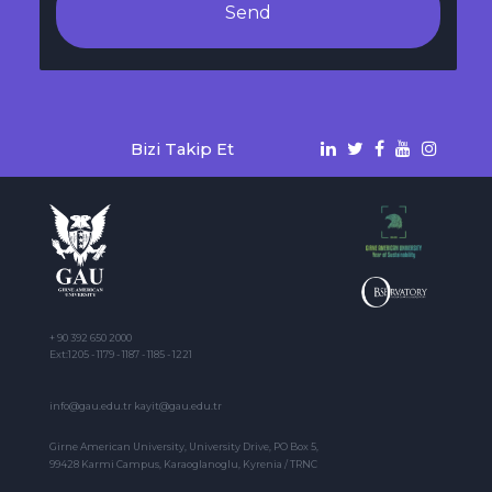
Send
Bizi Takip Et
+ 90 392 650 2000
Ext:1205 - 1179 - 1187 - 1185 - 1221
info@gau.edu.tr kayit@gau.edu.tr
Girne American University, University Drive, PO Box 5,
99428 Karmi Campus, Karaoglanoglu, Kyrenia / TRNC