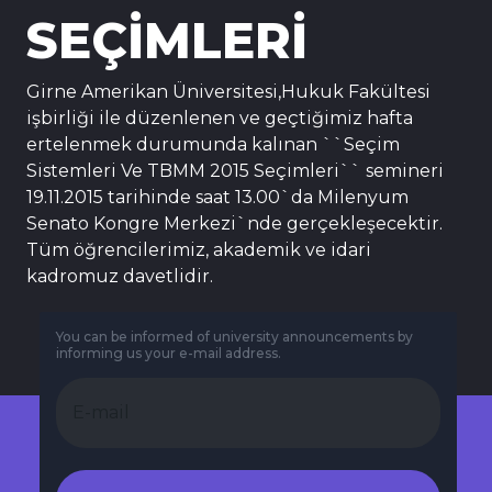
SEÇİMLERİ
Girne Amerikan Üniversitesi,Hukuk Fakültesi
işbirliği ile düzenlenen ve geçtiğimiz hafta
ertelenmek durumunda kalınan ``Seçim
Sistemleri Ve TBMM 2015 Seçimleri`` semineri
19.11.2015 tarihinde saat 13.00`da Milenyum
Senato Kongre Merkezi`nde gerçekleşecektir.
Tüm öğrencilerimiz, akademik ve idari
kadromuz davetlidir.
You can be informed of university announcements by
informing us your e-mail address.