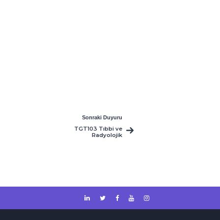
Sonraki Duyuru
TGT103 Tıbbi ve
Radyolojik
Terminoloji
bütünleme sınavı
hakkında!