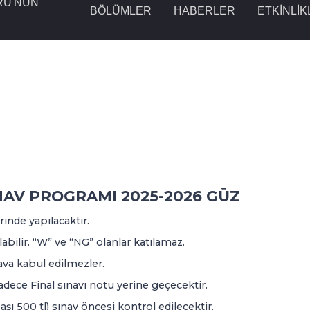
RÜ'NÜN
BÖLÜMLER
HABERLER
ETKINLIK
AV PROGRAMI 2025-2026 GÜZ
inde yapılacaktır.
abilir. “W” ve “NG” olanlar katılamaz.
va kabul edilmezler.
dece Final sınavı notu yerine geçecektir.
şı 500 tl) sınav öncesi kontrol edilecektir.