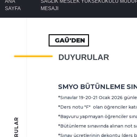
ANA
SAĞLIK MESLEK YÜKSEKOKULU MÜDÜ
SAYFA
MESAJI
GAÜ'DEN
DUYURULAR
SMYO BÜTÜNLEME SIN
*Sınavlar 19-20-21 Ocak 2026 günler
*Ders notu "F" olan öğrenciler katıl
*Başvuru yapmayan öğrenciler sına
DUYURULAR
*Bütünleme sınavında alınan not sa
*Sınav ücretlerinin dekontu (ders ba