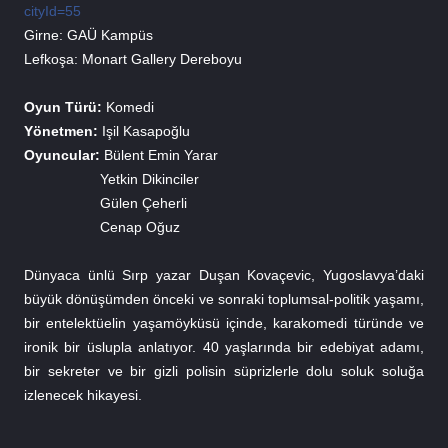
cityId=55
Girne: GAÜ Kampüs
Lefkoşa: Monart Gallery Dereboyu
Oyun Türü:
 Komedi
Yönetmen:
 Işil Kasapoğlu 
Oyuncular:
 Bülent Emin Yarar
                   Yetkin Dikinciler
                   Gülen Çeherli
                   Cenap Oğuz
Dünyaca ünlü Sırp yazar Duşan Kovaçevic, Yugoslavya’daki 
büyük dönüşümden önceki ve sonraki toplumsal-politik yaşamı, 
bir entelektüelin yaşamöyküsü içinde, karakomedi türünde ve 
ironik bir üslupla anlatıyor. 40 yaşlarında bir edebiyat adamı, 
bir sekreter ve bir gizli polisin süprizlerle dolu soluk soluğa 
izlenecek hikayesi.