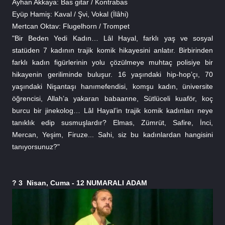
Ayhan Akkaya: Bas gitar / Kontrabas
Eyüp Hamiş: Kaval / Şvi, Vokal (İlâhi)
Mertcan Oktav: Flugelhorn / Trompet
"Bir Beden Yedi Kadın… Lâl Hayal, farklı yaş ve sosyal 
statüden 7 kadının trajik komik hikayesini anlatır. Birbirinden 
farklı kadın figürlerinin yolu çözülmeye muhtaç polisiye bir 
hikayenin geriliminde buluşur. 16 yaşındaki hip-hop’çı, 70 
yaşındaki Nişantaşı hanımefendisi, komşu kadın, üniversite 
öğrencisi, Allah’a yakaran babaanne, Sütlüceli kuaför, koç 
burcu bir jinekolog… Lâl Hayal’in trajik komik kadınları neye 
tanıklık edip susmuşlardır? Elmas, Zümrüt, Safire, İnci, 
Mercan, Yeşim, Firuze... Sahi, siz bu kadınlardan hangisini 
tanıyorsunuz?"
? 3  Nisan, Cuma - 12 NUMARALI 
ADAM