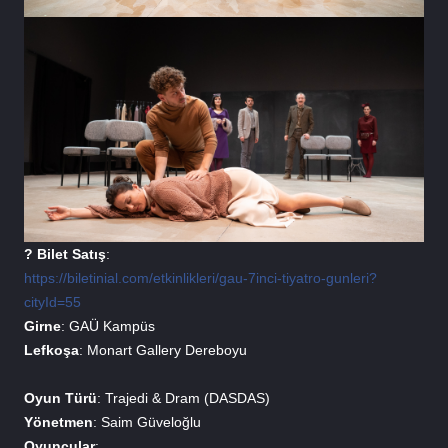
? Bilet 
Satış
: 
https://biletinial.com/etkinlikleri/gau-7inci-tiyatro-gunleri?
cityId=55
Girne
: GAÜ Kampüs
Lefkoşa
: Monart Gallery Dereboyu
Oyun 
Türü
: Trajedi & Dram (DASDAS)
Yönetmen
: Saim Güveloğlu
Oyuncular
: