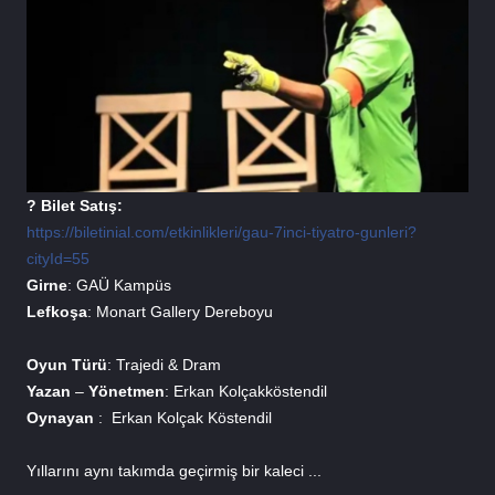
? Bilet Satış: 
https://biletinial.com/etkinlikleri/gau-7inci-tiyatro-gunleri?
cityId=55
Girne
: GAÜ Kampüs
Lefkoşa
: Monart Gallery Dereboyu
Oyun 
Türü
: Trajedi & Dram
Yazan 
– 
Yönetmen
: Erkan Kolçakköstendil
Oynayan 
:  Erkan Kolçak Köstendil
Yıllarını aynı takımda geçirmiş bir kaleci ...