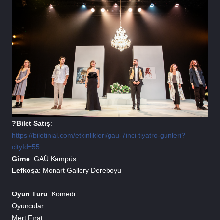
?Bilet Satış
: 
https://biletinial.com/etkinlikleri/gau-7inci-tiyatro-gunleri?
cityId=55
Girne
: GAÜ Kampüs
Lefkoşa
: Monart Gallery Dereboyu
Oyun Türü
: Komedi
Oyuncular:
Mert Fırat