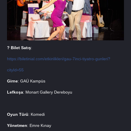
? Bilet 
Satış
: 
https://biletinial.com/etkinlikleri/gau-7inci-tiyatro-gunleri?
cityId=55
Girne
: GAÜ Kampüs
Lefkoşa
: Monart Gallery Dereboyu
Oyun 
Türü
: Komedi 
Yönetmen
: Emre Kınay