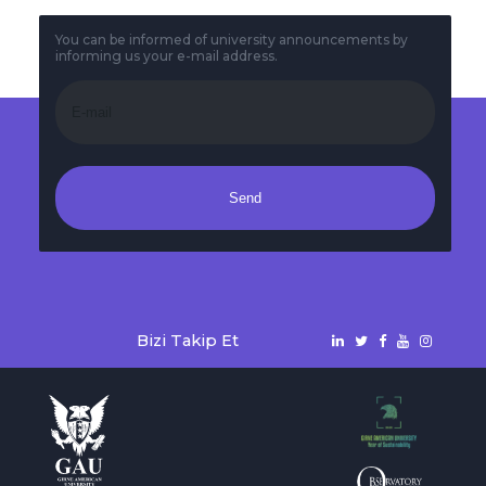
You can be informed of university announcements by
informing us your e-mail address.
Send
Bizi Takip Et