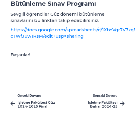
Bütünleme Sınav Programı
Sevgili öğrenciler Güz dönemi bütünleme
sınavlarını bu linkten takip edebilirsiniz.
https://docs.google.com/spreadsheets/d/1XbYVgr7V7zq
cTWfJuw1RsM/edit?usp=sharing
Başarılar!
Önceki Duyuru
Sonraki Duyuru
İşletme Fakültesi Güz
İşletme Fakültesi
2024-2025 Final
Bahar 2024-25
Programı
Açılan Dersler ve
Programı